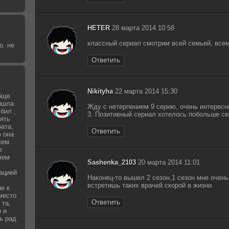
HETER
28 марта 2014 10:58
классный сериал смотрим всей семьей, все
о. не
Ответить
Nikityha
22 марта 2014 15:30
бще
вышла
Жду с нетерпением 9 серию, очень интересно
бил ,
3. Позитивный сериал хотелось побольше се
зять
рата,
Ответить
 она
жем.
е
чем
Sashenka_2103
20 марта 2014 11:01
уацией
Наконец-то вышел 2 сезон,1 сезон мне очен
встретишь таких врачей скорой в жизни.
е к
место
Ответить
 та,
о и
ь рад