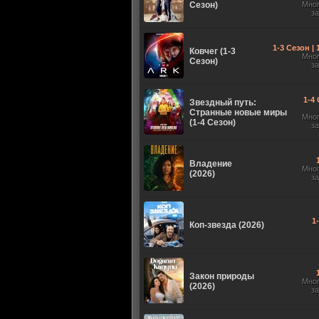
Сезон)
Мно
з
1-3 Сезон |
Ковчег (1-3
Мно
Сезон)
з
1-4 
Звездный путь:
Странные новые миры
Мно
(1-4 Сезон)
з
Владение
Мно
(2026)
з
1
Коп-звезда (2026)
Закон природы
Мно
(2026)
з