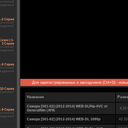
гоголосый
акадровый
 1-2 Серия
гоголосый
акадровый
Сезон | 1-
3 Серия
гоголосый
акадровый
1-5 Серия
гоголосый
акадровый
Для зарегистрированных и закладчиков (Ctrl+D) - нов
-10 Серия
Оригинал
Название
Разм
Самара [S01-02] (2012-2014) WEB-DLRip-AVC от
4.25
1-9 Серия
Generalfilm | КПК
гоголосый
акадровый
Самара [S01-02] (2012-2014) WEB-DL 1080p
42.33