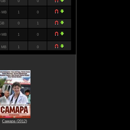
 GB
0
0
4 MB
1
0
 GB
0
1
0 MB
1
0
1 MB
1
0
 GB
0
0
 GB
0
0
9 MB
1
0
 GB
0
0
Самара (2012)
 GB
0
0