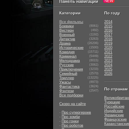
Панель навигации
Категории
По году
Все фильмы
2014
Боевики
(8061)
2015
Вестерн
(492)
2016
Военный
(1192)
2017
Детектив
(3263)
2018
Драма
(26206)
2019
Исторические
(1500)
2020
Комедия
(15711)
2021
Криминал
(5449)
2022
Мелодрама
(8015)
2023
Русские
(3062)
2024
Приключения
(3233)
2025
Семейный
(2570)
2026
Триллер
(13225)
Ужасы
(8973)
Фантастика
(3624)
По странам
Фэнтези
(2547)
Все подборки
Великобритан
Турецкие
Скоро на сайте
Российские
Индийские
-
Про супергероев
Украинские
-
Про зомби
Французские
-
Про гонки
Казахстански
-
Про роботов