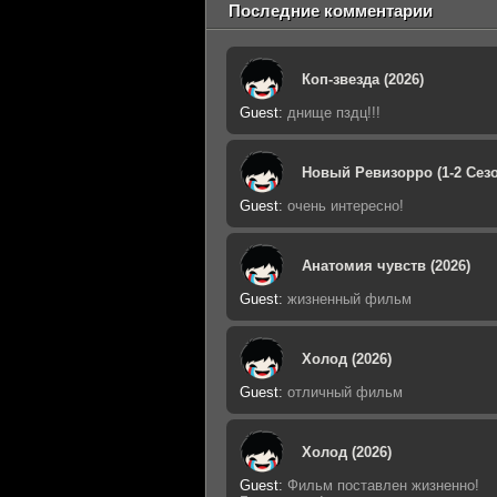
Последние комментарии
Коп-звезда (2026)
Guest
:
днище пздц!!!
Новый Ревизорро (1-2 Сезо
Guest
:
очень интересно!
Анатомия чувств (2026)
Guest
:
жизненный фильм
Холод (2026)
Guest
:
отличный фильм
Холод (2026)
Guest
:
Фильм поставлен жизненно!