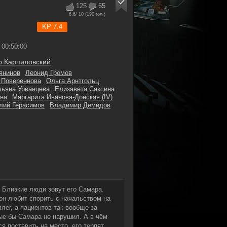
125
65
6.6
/ 10 (
190
гол.)
KP 7.4
00:50:00
р Карпиловский
янинов
Леонид Громов
 Повереннова
Ольга Арнтгольц
льяна Урванцева
Елизавета Саксина
ина
Маргарита Иванова-Донская (IV)
лий Герасимов
Владимир Демидов
 Близкие люди зовут его Самара.
 он любит спорить с начальством на
лег, а пациентов так вообще за
рые бы Самара не нарушил. А в чём
ся поставить на место, его терпят