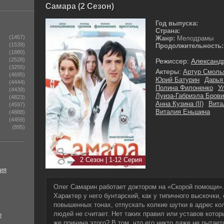
Самара (2 Сезон)
Год выпуска:
Страна:
(1457)
Жанр:
Мелодрамы
(1539)
Продолжительность:
(1880)
(2528)
Режиссер:
Александ
(3255)
Актеры:
Артур Смоль
(4695)
Юрий Батурин
Дарья
(4444)
Полина Филоненко
У
(4439)
Луиза-Габриэла Бров
(4823)
Анна Кузина (II)
Вита
(4597)
Виталия Еньшина
(4888)
(4459)
(895)
2 Сезон | 1-12 Серия
ия
Олег Самарин работает доктором на «Скорой помощи».
Характер у него бунтарский, как у типичного выскочки,
повышенных тонах, отпускать колкие шутки в адрес кол
людей не считает. Нет таких правил или уставов кото
е
же причина этого? В том, что его никто даже не пытает