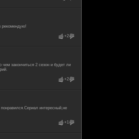
м рекомендую!
+2
 чем закончиться 2 сезон и будет ли
рий.
+2
ь понравился.Сериал интересный,не
+1