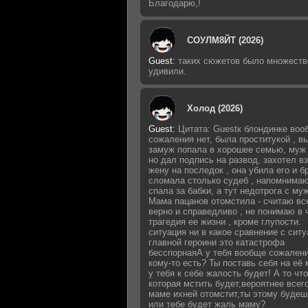
Благодарю,!
СОУЛМ8ЙТ (2026)
Guest
:
таких сюжетов было множеств
удивили.
Холод (2026)
Guest
:
Цитата: Guestк блондинке воо
сожаления нет, была проститукой , 
замуж попала в хорошее семью, муж 
но дал подпись на развод, захотел в
жену на последок , она убила его и б
сломала столько судеб , напомнимаю
спала за бабки, а тут недотрога с му
Мама пацанов отомстила - считаю вс
верно и справедливо , не понимаю в 
трагедия ее жизни , кроме глупости.
ситуация ни в какое сравнение с сит
главной героини это катастрофа
бесспорнаяА у тебя вообще сожалени
кому-то есть? Ты поставь себя на её 
у тебя к себе жалость будет! А то что
которая мстить будет,вероятнее всег
маме ихней отомстит,ты этому будеш
или тебе будет жаль маму?