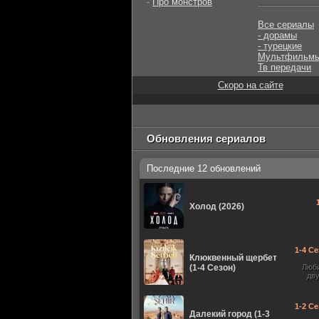
-
Про монстров
Все сериалы
- дорамы
- турецкие
Мультфильм
Тв передачи
Скоро на сайте
Обновления сериалов
Последние 12 обновлений
Холод (2026)
1-4 Се
Клюквенный щербет
(1-4 Сезон)
Люб
дв
1-2 Се
Далекий город (1-3