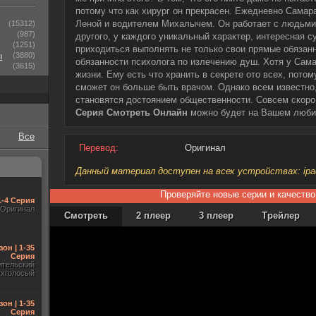
потому что как хирург он прекрасен. Ежедневно Сама
Леной и водителем Михалычем. Он работает с людьми 
(15312)
(987)
другого, у каждого уникальный характер, интересная 
(1251)
приходиться выполнять не только свои прямые обязанн
ы
(3880)
обязанности психолога по излечению душ. Хотя у Сама
(3615)
жизни. Ему есть что хранить в секрете ото всех, потому
сможет он больше быть врачом. Однако всем известно
становятся достоянием общественности. Совсем скоро
Серия Смотреть Онлайн
можно будет на Вашем люби
Все
Перевод:
Оригинал
Данный материал доступен на всех устройствах: ipad, 
Проверяйте новые серии и качество
1-4 Серия
Оригинал
Смотреть
2 плеер
3 плеер
Трейлер
зон | 1-35
Серия
ительский
ухголосый
зон | 1-35
Серия