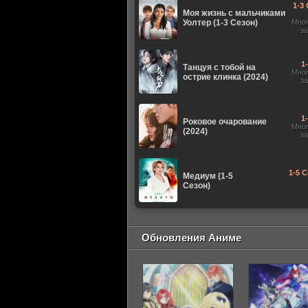
1-3 
Моя жизнь с мальчиками
Уолтер (1-3 Сезон)
Мно
з
1
Танцуя с тобой на
Мно
острие клинка (2024)
з
1
Роковое очарование
Мно
(2024)
з
1-5 С
Медиум (1-5
Сезон)
Обновления Аниме