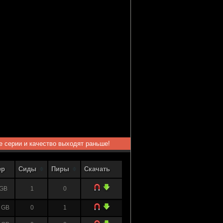
ые серии и качество выходят раньше!
ер
Сиды
Пиры
Скачать
 GB
1
0
 GB
0
1