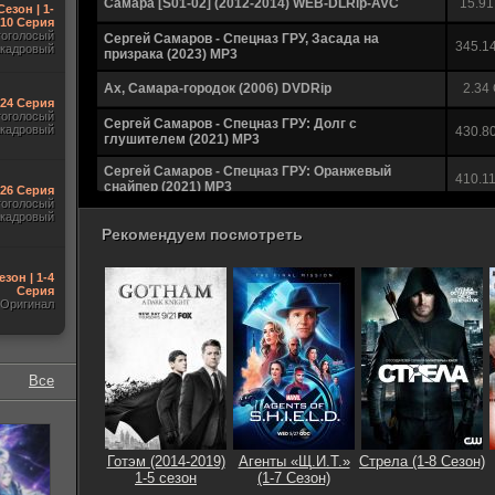
Самара [S01-02] (2012-2014) WEB-DLRip-AVC
15.91
Сезон | 1-
10 Серия
гоголосый
Сергей Самаров - Спецназ ГРУ, Засада на
345.1
акадровый
призрака (2023) МР3
Ах, Самара-городок (2006) DVDRip
2.34
-24 Серия
гоголосый
Сергей Самаров - Спецназ ГРУ: Долг с
акадровый
430.8
глушителем (2021) MP3
Сергей Самаров - Спецназ ГРУ: Оранжевый
410.1
снайпер (2021) MP3
-26 Серия
гоголосый
акадровый
Кубок России 2020-2021. Финал. Локомотив
Рекомендуем посмотреть
(Москва) - Крылья Советов (Самара) [12.05] (2021)
4.15
IPTV 1080p
езон | 1-4
Футбол. Кубок России 2020-2021. 1/4
Серия
финала.Крылья Советов (Самара) - Динамо
2.74
Оригинал
(Москва) [08.04] (2021) IPTV 1080p
Сергей Самаров - Предают только свои (2019)
323.7
MP3
Все
Футбол. Чемпионат России 2019-2020. 19-й тур.
Крылья Советов (Самара) - Урал (Екатеринбург)
3.05
[08.12] (2019) IPTV 1080p
Футбол. Чемпионат России 2019-2020. 15-й тур.
Готэм (2014-2019)
Агенты «Щ.И.Т.»
Стрела (1-8 Сезон)
Крылья Советов (Самара) - Рубин (Казань) [04.11]
3.11
1-5 сезон
(1-7 Сезон)
(2019) IPTV 1080p