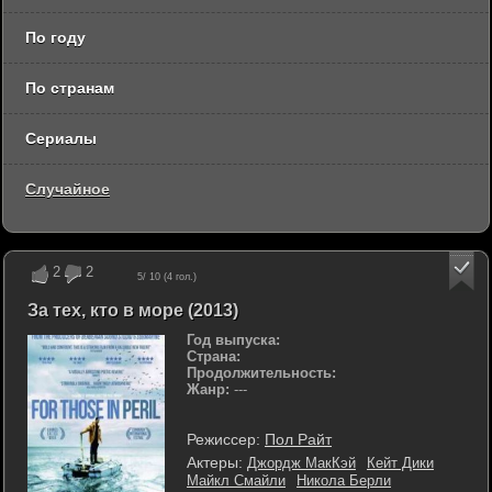
По году
По странам
Сериалы
Случайное
2
2
5
/ 10 (
4
гол.)
За тех, кто в море (2013)
Год выпуска:
Страна:
Продолжительность:
Жанр:
---
Режиссер:
Пол Райт
Актеры:
Джордж МакКэй
Кейт Дики
Майкл Смайли
Никола Берли