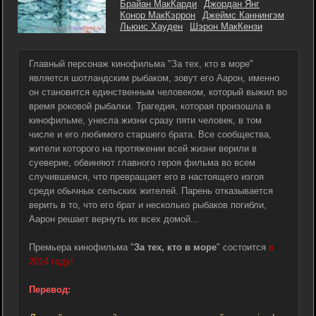
Брайан МакКарди
Джордан Янг
Конор МакКэррон
Джеймс Каннингэм
Льюис Хауден
Шэрон МакКензи
Главный персонаж кинофильма "За тех, кто в море"
является шотландским рыбаком, зовут его Аарон, именно
он становится единственным человеком, который выжил во
время роковой рыбалки. Трагедия, которая произошла в
кинофильме, унесла жизни сразу пяти человек, в том
числе и его любимого старшего брата. Все сообщества,
жители которого на протяжении всей жизни верили в
суеверие, обвиняют главного героя фильма во всем
случившемся, что превращает его в настоящего изгоя
среди обычных сельских жителей. Парень отказывается
верить в то, что его брат и несколько рыбаков погибли,
Аарон решает вернуть их всех домой...
Премьера кинофильма "
За тех, кто в море
" состоится
в
2014 году!
Перевод: