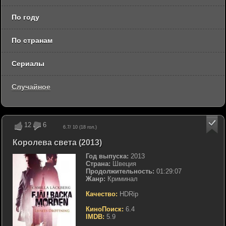
По году
По странам
Сериалы
Случайное
12
6
6.7
/ 10 (
18
гол.)
Королева света (2013)
Год выпуска:
2013
Страна:
Швеция
Продолжительность:
01:29:07
Жанр:
Криминал
Качество:
HDRip
КиноПоиск:
6.4
IMDB:
5.9