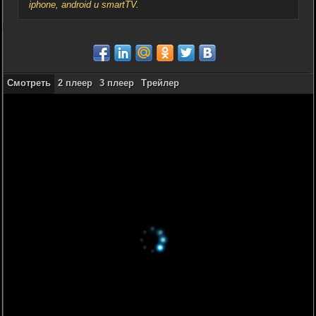
iphone, android и smartTV.
Смотреть
2 плеер
3 плеер
Трейлер