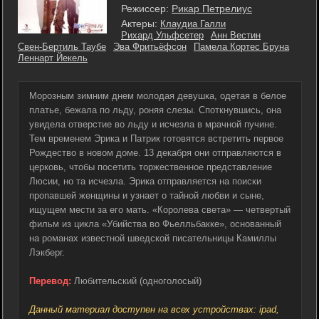
Режиссер:
Рикар Петрелиус
Актеры:
Клаудиа Галли
Рихард Ульфсетер
Анн Вестин
Свен-Бертиль Таубе
Эва Фритьёфсон
Памела Кортес Бруна
Леннарт Йекель
Морозным зимним днем молодая девушка, одетая в белое
платье, бежала по льду, роняя слезы. Споткнувшись, она
увидела отверстие во льду и исчезла в мрачной пучине.
Тем временем Эрика и Патрик готовятся встретить первое
Рождество в новом доме. 13 декабря они отправляются в
церковь, чтобы посетить торжественное представление
Люсии, но та исчезла. Эрика отправляется на поиски
пропавшей женщины и узнает о тайной любви и сыне,
ищущем мести за его мать. «Королева света» — четвертый
фильм из цикла «Убийства во Фьелльбакке», основанный
на романах известной шведской писательницы Камиллы
Лэкберг.
Перевод:
Любительский (одноголосый)
Данный материал доступен на всех устройствах: ipad,