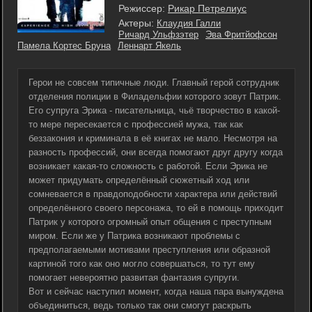
Режиссер:
Рикар Петрелиус
Актеры:
Клаудия Галли
Ричард Ульфзэтер
Эва Фритйофсон
Памела Кортес Бруна
Леннарт Якель
Герои не совсем типичные люди. Главный герой сотрудник
отделения полиции в Филадельфии которого зовут Патрик.
Его супруга Эрика - писательница, чьё творчество в какой-
то мере пересекается с профессией мужа, так как
беззакония и криминала в её книгах не мало. Несмотря на
разность профессий, они всегда помогают друг другу когда
возникает какая-то сложность с работой. Если Эрика не
может придумать определённый сюжетный ход или
сомневается в правдоподобности характера или действий
определённого своего персонажа, то ей в помощь приходит
Патрик у которого огромный опыт общения с преступным
миром. Если же у Патрика возникают проблемы с
предполагаемыми мотивами преступления или образной
картиной того как оно могло совершаться, то тут ему
помогает невероятно развитая фантазия супруги.
Вот и сейчас наступил момент, когда наша пара вынуждена
объединиться, ведь только так они смогут раскрыть