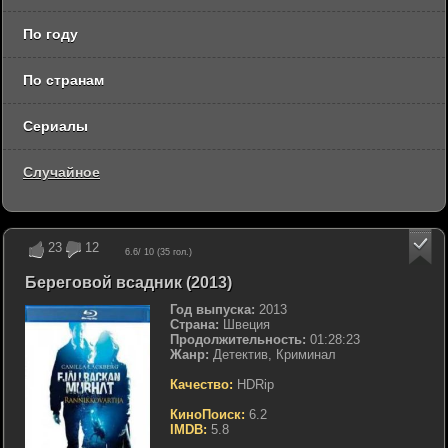
По году
По странам
Сериалы
Случайное
23
12
6.6
/ 10 (
35
гол.)
Береговой всадник (2013)
Год выпуска:
2013
Страна:
Швеция
Продолжительность:
01:28:23
Жанр:
Детектив, Криминал
Качество:
HDRip
КиноПоиск:
6.2
IMDB:
5.8