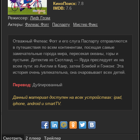
КиноПоиск:
7.8
IMDB:
7.6
Режиссер:
Лиф Грэм
Актеры:
Филеас Фогг
Паспарту
Мистер Фикс
Отважный Филеас Фогг и его слуга Паспарту отправляются
в путешествия по всем континентам, посещая самые
замечательные города мира, пересекая океаны, горы и
пустыни. Детектив из Скотланд — Ярда преследует их на
всем пути: из Англии в Каир, затем Бомбей и Гонконг. Эта
история очень увлекательна, она очаровывает всех детей.
Перевод:
Дублированный
Данный материал доступен на всех устройствах: ipad,
iphone, android и smartTV.
Смотреть
2 плеер
Трейлер