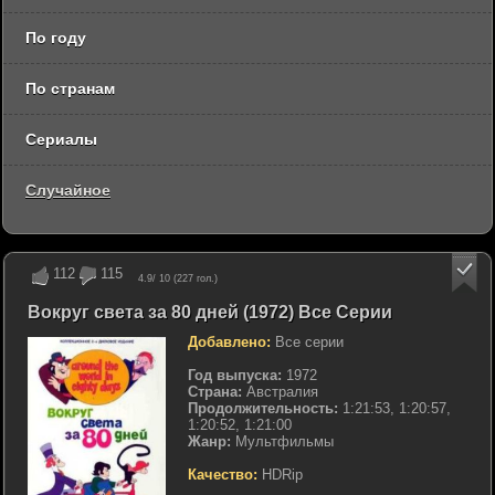
По году
По странам
Сериалы
Случайное
112
115
4.9
/ 10 (
227
гол.)
Вокруг света за 80 дней (1972) Все Серии
Добавлено:
Все серии
Год выпуска:
1972
Страна:
Австралия
Продолжительность:
1:21:53, 1:20:57,
1:20:52, 1:21:00
Жанр:
Мультфильмы
Качество:
HDRip