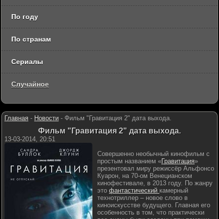
По году
По странам
Сериалы
Случайное
Главная
-
Новости
-
Фильм "Гравитация 2" дата выхода.
Фильм "Гравитация 2" дата выхода.
13-03-2014, 20:51
Совершенно необычный кинофильм с
простым названием «
Гравитация
»
презентовал миру режиссёр Альфонсо
Куарон, на 70-ом Венецианском
кинофестивале, в 2013 году. По жанру
это
фантастический
камерный
технотриллер – новое слово в
киноискусстве будущего. Главная его
особенность в том, что практически