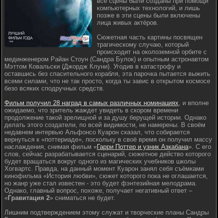
все сцены были созданы при помощи
компьютерных технологий, и лишь
позже в эти сцены были включены
лица живых актёров.
Сюжетная часть картины посвящен
трагическому случаю, который
происходит на околоземной орбите с
мединженером Райан Стоун (Сандра Булок) и опытным астронавтом
Мэттом Ковальски (Джордж Клуни). Угодив в катастрофу и
оставшись без спасительного корабля, эта парочка пытается выжить
всеми силами, что не так просто, когда ты завис в открытом космосе
безо всяких сподручных средств.
Фильм получил 28 наград в самых различных номинациях
, и вполне
ожидаемо, что зритель жаждет увидеть в скором времени
продолжение такой зрелищной и за душу берущей истории. Однако
делать этого создатели, по всей видимости, не намерены. В своём
недавнем интервью Альфонсо Куарон сказал, что собирается
вернуться к «поттериаде», поскольку в своё время он получил массу
наслаждения, снимая фильм «
Гарри Поттер и узник Азкабана
». С его
слов, сейчас разрабатывается сценарий, сюжетное действо которого
будет вращаться вокруг одного из магических учебников школы
Хогвартс. Правда, на данный момент Куарон занял себя съёмками
кинофильма «История любви», сюжет которого пока не оглашается,
но жанр уже стал известен - это будет фэнтезийная мелодрама.
Однако, главный вопрос, похоже, получает негативный ответ –
«
Гравитация 2
» сниматься не будет.
Лишним подтверждением этому служат и творческие планы Сандры