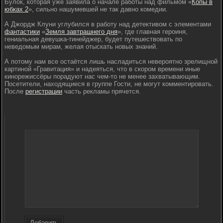
Булок, которая уже заявила о начале работы над фильмом «
Копы в
юбках 2
», сильно нашумевшей не так давно комедии.
А Джордж Клуни углубился в работу над детективом с элементами
фантастики
«
Земля завтрашнего дня
», где главная героиня,
гениальная девушка-тинейджер, будет путешествовать по
неведомым мирам, желая отыскать новых знаний.
А потому нам все остаётся лишь насладиться невероятно зрелищной
картиной «Гравитация» и надеяться, что в скором времени иные
кинорежиссёры порадуют нас чем-то не менее захватывающим.
Посетители, находящиеся в группе Гости, не могут комментировать.
После
регистрации
часть рекламы прячется.
Добавить