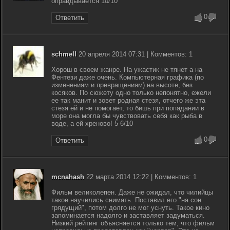
оправдывается 10/10
0
Ответить
schmell
20 апреля 2014 07:31 | Комментов: 1
Хорош в своем жанре. На ужастик не тянет а на
Фентези даже очень. Компьютерная графика (по
изменениям и превращениям) на высоте, без
косяков. По сюжету одно только непонятно, ежели
ее так манит и зовет родная стезя, отчего же эта
стезя ей и не помогает, то бишь при попадании в
море она могла бы чувствовать себя как рыба в
воде, а ей хреново! 5-6/10
0
Ответить
mcnahash
22 марта 2014 12:22 | Комментов: 1
Фильм великолепен. Даже не ожидал, что чилийцы
такое научились снимать. Поставил его "на сон
грядущий", потом долго не мог уснуть. Такое кино
запоминается надолго и заставляет задуматься.
Низкий рейтинг объясняется только тем, что фильм