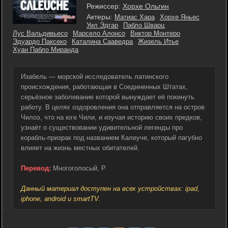
Режиссер:
Хорхе Ольгин
Актеры:
Матиас Хара
Хорхе Яньес
Уил Эдгар
Пабло Шварц
Лус Вальдивьесо
Марсело Алонсо
Виктор Монтеро
Эдуардо Паксеко
Каталина Сааведра
Жизель Итье
Хуан Пабло Миранда
Изабель — морской исследователь латинского
происхождения, работающая в Соединенных Штатах,
серьёзное заболевание которой вынуждает её покинуть
работу. В целях оздоровления она отправляется на остров
Чилоэ, что на юге Чили, и изучая историю своих предков,
узнаёт о существовании удивительной легенды про
корабль-призрак под названием Калеуче, который пагубно
влияет на жизнь местных обитателей.
Перевод:
Многоголосый, P
Данный материал доступен на всех устройствах: ipad,
iphone, android и smartTV.