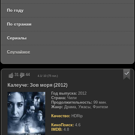
По году
По странам
Сериалы
Случайное
31
44
4.1
/ 10 (
75
гол.)
Калеуче: Зов моря (2012)
Год выпуска:
2012
Страна:
Чили
Продолжительность:
99 мин.
Жанр:
Драма, Ужасы, Фэнтези
Качество:
HDRip
КиноПоиск:
4.6
IMDB:
4.8