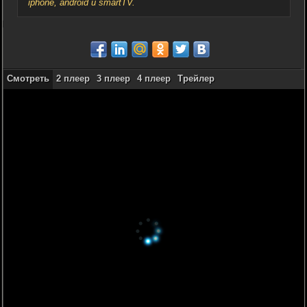
iphone, android и smartTV.
Смотреть
2 плеер
3 плеер
4 плеер
Трейлер