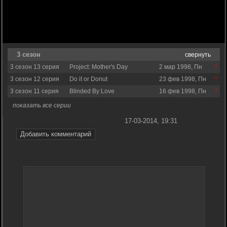
3 сезон
свернуть
3 сезон 13 серия
Project: Mother's Day
2 мар 1998, Пн
3 сезон 12 серия
Do it or Donut
23 фев 1998, Пн
3 сезон 11 серия
Blinded By Love
16 фев 1998, Пн
показать все серии
17-03-2014, 19:31
Добавить комментарий