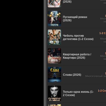
Мно
(2026)
з
Пугающий роман
Мно
(2026)
з
1-2 С
Чеболь против
детектива (1-2 Сезон)
Мно
з
Квартирная работа /
Мно
Квартира (2026)
з
Слава (2026)
Многоголосый з
1-2 Се
Только одна жизнь (1-
2 Сезон)