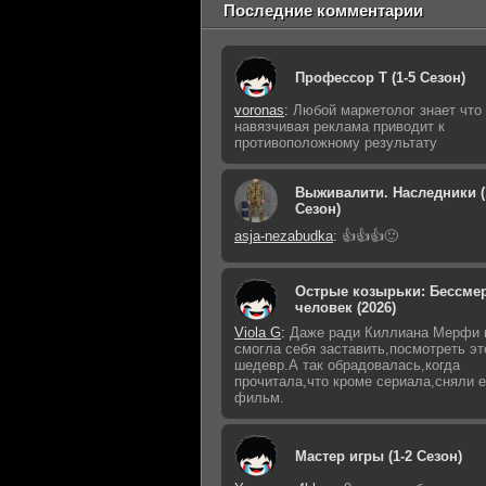
Последние комментарии
Профессор Т (1-5 Сезон)
voronas
:
Любой маркетолог знает что
навязчивая реклама приводит к
противоположному результату
Выживалити. Наследники (
Сезон)
asja-nezabudka
:
👍👍👍🙂
Острые козырьки: Бессме
человек (2026)
Viola G
:
Даже ради Киллиана Мерфи 
смогла себя заставить,посмотреть эт
шедевр.А так обрадовалась,когда
прочитала,что кроме сериала,сняли 
фильм.
Мастер игры (1-2 Сезон)