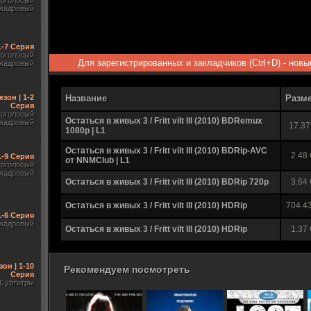
гоголосый
акадровый
1-7 Серия
гоголосый
Для зарегистрированных и закладчиков (Ctrl+D) - нов
акадровый
езон | 1-2
Название
Разм
Серия
гоголосый
Остаться в живых 3 / Fritt vilt III (2010) BDRemux
акадровый
17.37
1080р | L1
Остаться в живых 3 / Fritt vilt III (2010) BDRip-AVC
2.48
1-9 Серия
от NNMClub | L1
гоголосый
акадровый
Остаться в живых 3 / Fritt vilt III (2010) BDRip 720p
3.64
Остаться в живых 3 / Fritt vilt III (2010) HDRip
704.4
1-6 Серия
акадровый
Остаться в живых 3 / Fritt vilt III (2010) HDRip
1.37
зон | 1-10
Рекомендуем посмотреть
Серия
Субтитры