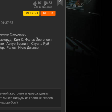
101
33
7.5
/ 10 (
134
гол.)
IMDB 5.1
KP 5.3
01:37:37
ренне Сандемус
аккеруд
Ким С. Фалцк-Йоргенсен
сти
Артур Бернинг
Стурла Руй
Терэ Ранес
Нилс Джонсон
енной жестоким и кровожадным
 ли кто-нибудь из главных героев
 ледорубом?