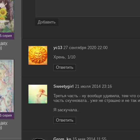
Добавить
5 серия
саду
)
yc13
27 сентября 2020 22:00
Хрень, 1/10
Ответить
Sweetygirl
21 июля 2014 23:16
Третья часть - ну вообще удивила, тем что 
часть скучновата.. уже не страшно и не так 
Я заскучала..
5 серия
Ответить
саду
)
Grom_ko
15 мая 2014 11:55