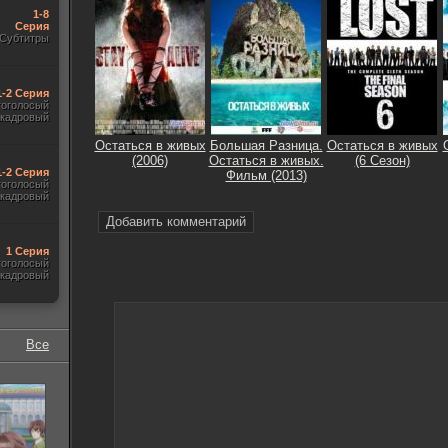
1-8
Серия
Субтитры
1-2 Серия
гоголосый
акадровый
Остаться в живых
Большая Разница.
Остаться в живых
(2006)
Остаться в живых.
(6 Сезон)
1-2 Серия
Фильм (2013)
гоголосый
акадровый
Добавить комментарий
1 Серия
гоголосый
акадровый
Все