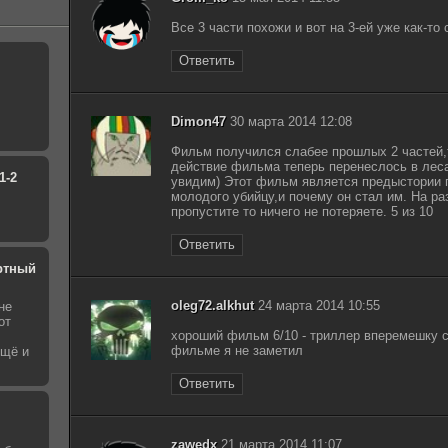
Все 3 части похожи и вот на 3-ей уже как-то
Ответить
Dimon47
30 марта 2014 12:08
Фильм получился слабее прошлых 2 частей,т
действие фильма теперь перенеслось в леса
1-2
увидим) Этот фильм является предыстории
молодого убийцу,и почему он стал им. На ра
пропустите то ничего не потеряете. 5 из 10
Ответить
ртный
oleg72.alkhut
24 марта 2014 10:55
не
от
хороший фильм 6/10 - триллер вперемешку с
фильме я не заметил
ещё и
Ответить
zawedx
21 марта 2014 11:07