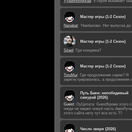
Yyaannoo4kkaa
:
9 серия выбивает ош
Мастер игры (1-2 Сезон)
Nanabat
:
‘Наебалово. Нет выпуска до
Мастер игры (1-2 Сезон)
Sitael
:
Где концовка?
Мастер игры (1-2 Сезон)
ToruMur
:
Где продолжение серии? Я
зарегистрировалась, а продолжения н
Путь Баки: непобедимый
самурай (2026)
Guest
:
ОуЦитата: GuestКроме этого с
нигде не нашел новуб часть бакиЛуч
этого сайта нету тут все есть ??
Число зверя (2026)