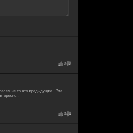
0
совсем не то что предыдущие.. Эта
интересно..
0