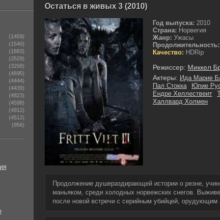
Остаться в живых 3 (2010)
Год выпуска:
2010
Страна:
Норвегия
(1459)
Жанр:
Ужасы
(1540)
Продолжительность:
(1883)
Качество:
HDRip
(2529)
(3258)
Режиссер:
Миккел Б
(4695)
Актеры:
Ида Марие Б
(4444)
Пал Стокка
Юлие Ру
(4439)
Ендре Хеллествеит
(4823)
Халлвард Холмен
(4598)
(4912)
(4512)
(956)
ия
Продолжение душераздирающей истории о резне, учин
маньяком, среди холодных норвежских снегов. Выживет
после новой встречи с серийным убийцей, орудующим
е