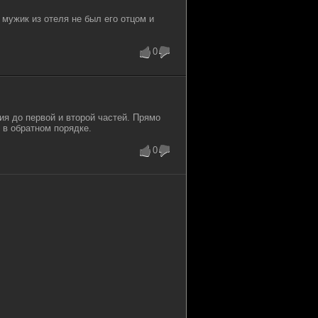
. мужик из отеля не был его отцом и
0
ия до первой и второй частей. Прямо
ё в обратном порядке.
0