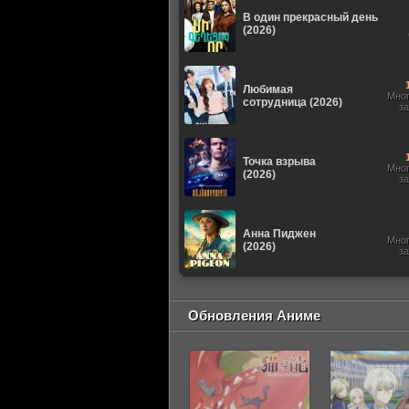
В один прекрасный день
(2026)
Любимая
Мно
сотрудница (2026)
з
Точка взрыва
Мно
(2026)
з
Анна Пиджен
Мно
(2026)
з
Обновления Аниме