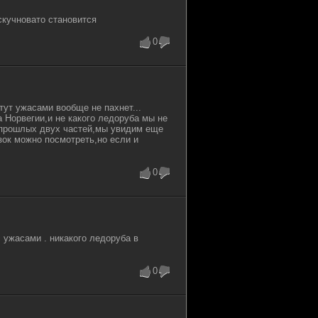
 скучновато становится
0
ут ужасами вообще не пахнет...
 Норвегии,и не какого ледоруба мы не
 прошлых двух частей,мы увидим еще
зок можно посмотреть,но если и
0
 ужасами . никакого ледоруба в
0