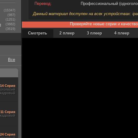
Перевод:
Профессиональный (одноголо
(15347)
Данный материал доступен на всех устройствах: ipad, 
(987)
(1251)
Проверяйте новые серии и качество
ы
(3882)
(3619)
Смотреть
2 плеер
3 плеер
4 плеер
Все
-14 Серия
гоголосый
акадровый
-11 Серия
акадровый
-24 Серия