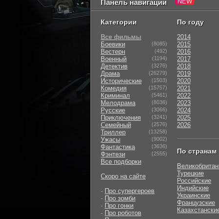
Панель навигации
Категории
По году
Все фильмы
2014
Боевики
(8085)
2015
Вестерн
(492)
2016
Военный
(1194)
2017
Детектив
(3276)
2018
Драма
(26279)
2019
Исторические
(1503)
2020
Комедия
(15757)
2021
Криминал
(5461)
2022
Мелодрама
(8036)
2023
Русские
(3066)
2024
Приключения
(3241)
2025
Семейный
(2576)
2026
Триллер
(13258)
Ужасы
(9002)
Фантастика
(3636)
По странам
Фэнтези
(2555)
Все подборки
Великобритан
Турецкие
Скоро на сайте
Российские
Индийские
-
Про супергероев
Украинские
-
Про зомби
Французские
-
Про гонки
Казахстански
-
Про роботов