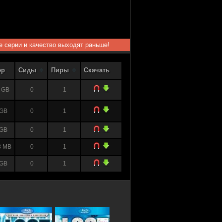
ые серии и качество выходят раньше!
ер
Сиды
Пиры
Скачать
 GB
0
1
 GB
0
1
 GB
0
1
3 MB
0
1
 GB
0
1