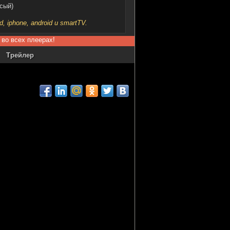
сый)
iphone, android и smartTV.
 во всех плеерах!
Трейлер