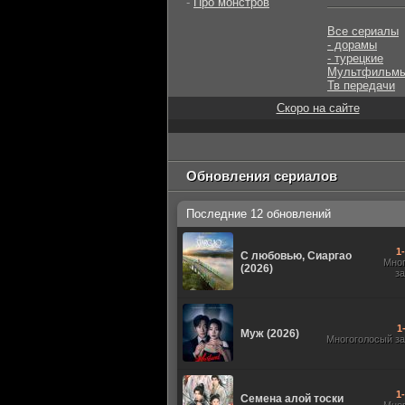
-
Про монстров
Все сериалы
- дорамы
- турецкие
Мультфильм
Тв передачи
Скоро на сайте
Обновления сериалов
Последние 12 обновлений
1
С любовью, Сиаргао
Мно
(2026)
з
1
Муж (2026)
Многоголосый з
1
Семена алой тоски