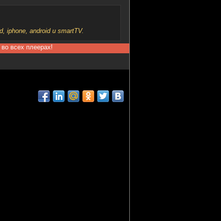
iphone, android и smartTV.
 во всех плеерах!