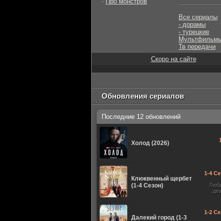
-
Про монстров
Все сериалы
- дорамы
- турецкие
Мультфильм
Тв передачи
Скоро на сайте
Обновления сериалов
Последние 12 обновлений
Холод (2026)
1-4 Се
Клюквенный щербет
(1-4 Сезон)
Люб
дв
1-2 Се
Далекий город (1-3