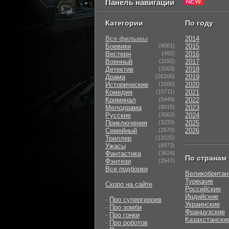
Панель навигации
Категории
По году
Все фильмы
2014
Боевики
(8061)
2015
Вестерн
(492)
2016
Военный
(1192)
2017
Детектив
(3263)
2018
Драма
(26206)
2019
Исторические
(1500)
2020
Комедия
(15711)
2021
Криминал
(5449)
2022
Мелодрама
(8015)
2023
Русские
(3062)
2024
Приключения
(3233)
2025
Семейный
(2570)
2026
Триллер
(13225)
Ужасы
(8973)
Фантастика
(3624)
По странам
Фэнтези
(2547)
Все подборки
Великобритан
Турецкие
Скоро на сайте
Российские
Индийские
-
Про супергероев
Украинские
-
Про зомби
Французские
-
Про гонки
Казахстански
-
Про роботов