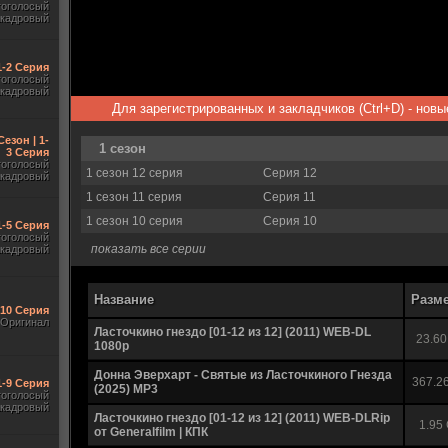
гоголосый
акадровый
 1-2 Серия
гоголосый
акадровый
Для зарегистрированных и закладчиков (Ctrl+D) - нов
Сезон | 1-
1 сезон
3 Серия
гоголосый
1 сезон 12 серия
Серия 12
акадровый
1 сезон 11 серия
Серия 11
1 сезон 10 серия
Серия 10
1-5 Серия
гоголосый
показать все серии
акадровый
Название
Разм
-10 Серия
Оригинал
Ласточкино гнездо [01-12 из 12] (2011) WEB-DL
23.60
1080p
Донна Эверхарт - Святые из Ласточкиного Гнезда
367.2
1-9 Серия
(2025) MP3
гоголосый
акадровый
Ласточкино гнездо [01-12 из 12] (2011) WEB-DLRip
1.95
от Generalfilm | КПК