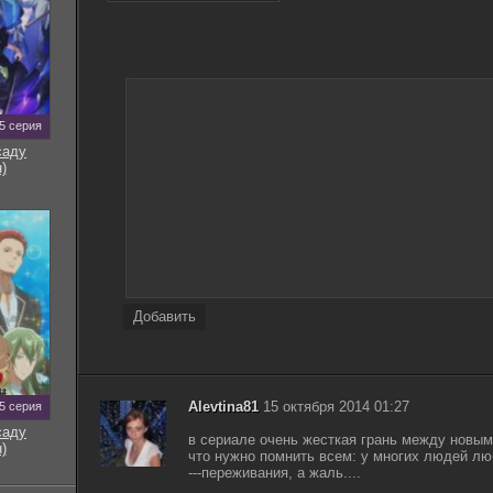
5 серия
саду
)
Добавить
Alevtina81
15 октября 2014 01:27
5 серия
саду
в сериале очень жесткая грань между новым
)
что нужно помнить всем: у многих людей люб
---переживания, а жаль....