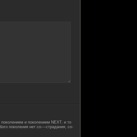
 поколением и поколением NEXT. и то
ого поколения нет со----страдания, со-