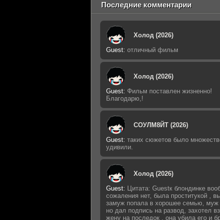
Последние комментарии
Холод (2026)
Guest
:
отличный фильм
Холод (2026)
Guest
:
Фильм поставлен жизненно!
Благодарю,!
СОУЛМ8ЙТ (2026)
Guest
:
таких сюжетов было множеств
удивили.
Холод (2026)
Guest
:
Цитата: Guestк блондинке воо
сожаления нет, была проститукой , 
замуж попала в хорошее семью, муж 
но дал подпись на развод, захотел в
жену на последок , она убила его и б