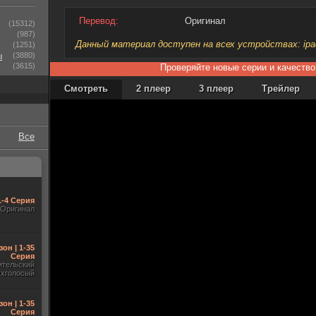
Перевод:
Оригинал
(15312)
(987)
Данный материал доступен на всех устройствах: ipad, 
(1251)
ы
(3880)
(3615)
Проверяйте новые серии и качество
Смотреть
2 плеер
3 плеер
Трейлер
Все
1-4 Серия
Оригинал
зон | 1-35
Серия
ительский
ухголосый
зон | 1-35
Серия