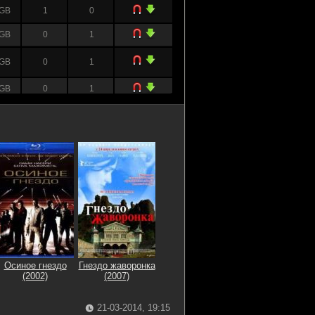
 GB
1
0
 GB
0
1
 GB
0
1
 GB
0
1
Осиное гнездо
Гнездо жаворонка
(2002)
(2007)
21-03-2014, 19:15