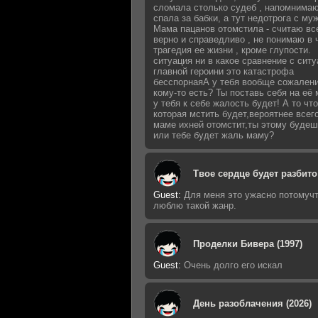
сломала столько судеб , напомнимаю
спала за бабки, а тут недотрога с му
Мама пацанов отомстила - считаю вс
верно и справедливо , не понимаю в 
трагедия ее жизни , кроме глупости.
ситуация ни в какое сравнение с сит
главной героини это катастрофа
бесспорнаяА у тебя вообще сожалени
кому-то есть? Ты поставь себя на её 
у тебя к себе жалость будет! А то что
которая мстить будет,вероятнее всег
маме ихней отомстит,ты этому будеш
или тебе будет жаль маму?
Твое сердце будет разбито 
Guest
:
Для меня это ужасно потомучт
люблю такой жанр.
Проделки Бивера (1997)
Guest
:
Очень долго его искал
День разоблачения (2026)