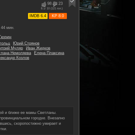
98
23
8.1
/ 10 (
121
гол.)
IMDB 6.4
KP 8.0
44 мин.
Тюрин
гольц
Юрий Стоянов
итрий Муляр
Иван Жидков
тлана Немоляева
Елена Плаксина
ександр Козлов
ей и ближе ее мамы Светланы.
провинциальном городке. Внезапно
ившись, скоропостижно умирает и
тки.