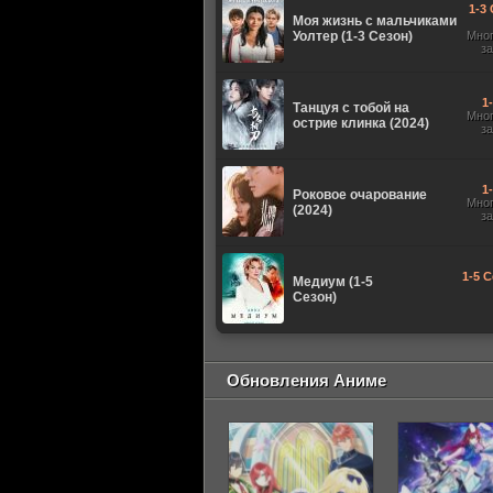
1-3 
Моя жизнь с мальчиками
Уолтер (1-3 Сезон)
Мно
з
1
Танцуя с тобой на
Мно
острие клинка (2024)
з
1
Роковое очарование
Мно
(2024)
з
1-5 С
Медиум (1-5
Сезон)
Обновления Аниме