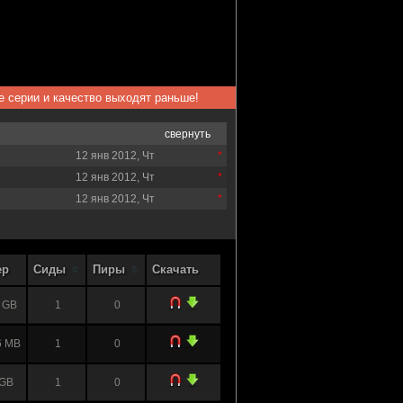
ые серии и качество выходят раньше!
свернуть
12 янв 2012, Чт
12 янв 2012, Чт
12 янв 2012, Чт
ер
Сиды
Пиры
Скачать
 GB
1
0
6 MB
1
0
 GB
1
0