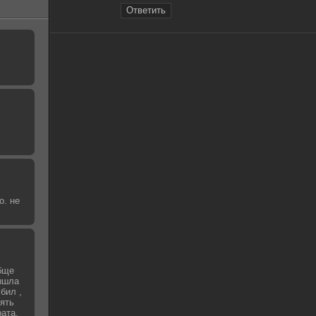
Ответить
о. не
бще
вышла
бил ,
зять
рата,