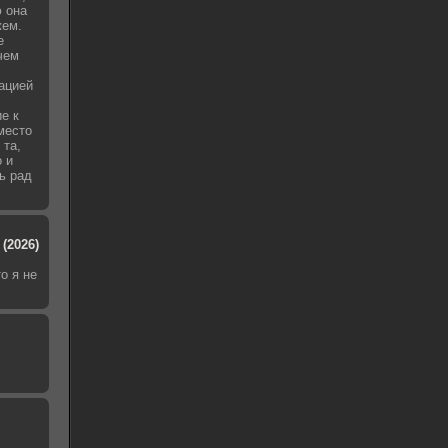
 она
жем.
е
чем
уацией
е к
место
 та,
о и
ь рад
(2026)
о я не