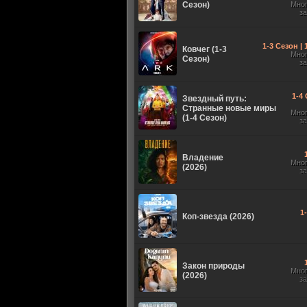
Сезон)
Мно
з
1-3 Сезон |
Ковчег (1-3
Мно
Сезон)
з
1-4 
Звездный путь:
Странные новые миры
Мно
(1-4 Сезон)
з
Владение
Мно
(2026)
з
1
Коп-звезда (2026)
Закон природы
Мно
(2026)
з