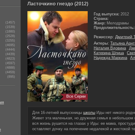
Ласточкино гнездо (2012)
Год выпуска:
2012
Страна:
(1457)
Жанр:
Мелодрамы
(1539)
Продолжительность:
(1880)
(2528)
Режиссер:
Дмитрий 
(3255)
Актеры:
Татьяна Арнт
(4695)
Наталия Вдовина
Дм
(4444)
Катерина Шпица
Све
(4439)
Надежда Маркина
Ал
(4823)
(4597)
(4888)
(4459)
(895)
Все Серии
ия
Для 16-летней выпускницы
школы
Иды нет никого родн
Живет эта маленькая, но дружная семья в небольшом 
вся жизнь рушится на глазах у Иды: ее мама, простуд
оставляет дочку на попечение недалекой и жестокой те
е