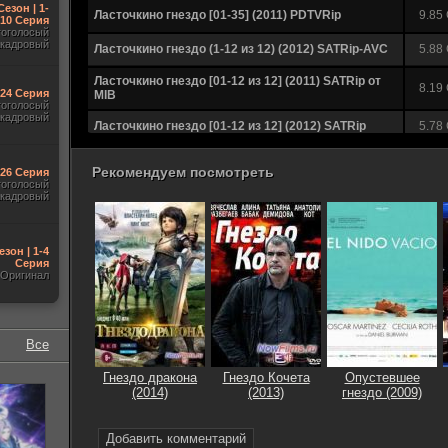
Сезон | 1-
Ласточкино гнездо [01-35] (2011) PDTVRip
9.85
10 Серия
гоголосый
акадровый
Ласточкино гнездо (1-12 из 12) (2012) SATRip-AVC
5.88
Ласточкино гнездо [01-12 из 12] (2011) SATRip от
8.19
-24 Серия
MIB
гоголосый
акадровый
Ласточкино гнездо [01-12 из 12] (2012) SATRip
5.78
Рекомендуем посмотреть
-26 Серия
гоголосый
акадровый
езон | 1-4
Серия
Оригинал
Все
Гнездо дракона
Гнездо Кочета
Опустевшее
(2014)
(2013)
гнездо (2009)
Добавить комментарий