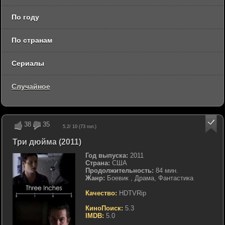
По году
По странам
Сериалы
Случайное
38
35
5.2
/ 10 (
73
гол.)
Три дюйма (2011)
Год выпуска:
2011
Страна:
США
Продолжительность:
84 мин.
Жанр:
Боевик , Драма, Фантастика
Качество:
HDTVRip
КиноПоиск:
5.3
IMDB:
5.0