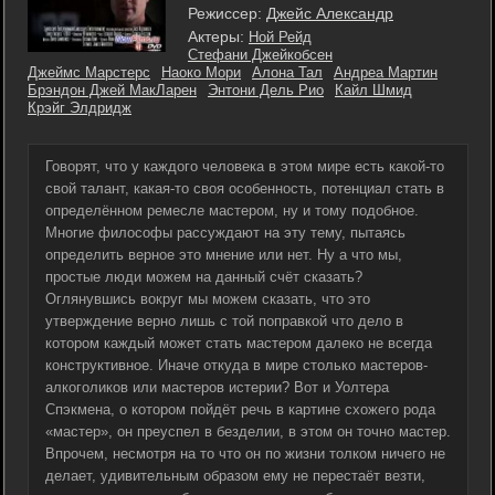
Режиссер:
Джейс Александр
Актеры:
Ной Рейд
Стефани Джейкобсен
Джеймс Марстерс
Наоко Мори
Алона Тал
Андреа Мартин
Брэндон Джей МакЛарен
Энтони Дель Рио
Кайл Шмид
Крэйг Элдридж
Говорят, что у каждого человека в этом мире есть какой-то
свой талант, какая-то своя особенность, потенциал стать в
определённом ремесле мастером, ну и тому подобное.
Многие философы рассуждают на эту тему, пытаясь
определить верное это мнение или нет. Ну а что мы,
простые люди можем на данный счёт сказать?
Оглянувшись вокруг мы можем сказать, что это
утверждение верно лишь с той поправкой что дело в
котором каждый может стать мастером далеко не всегда
конструктивное. Иначе откуда в мире столько мастеров-
алкоголиков или мастеров истерии? Вот и Уолтера
Спэкмена, о котором пойдёт речь в картине схожего рода
«мастер», он преуспел в безделии, в этом он точно мастер.
Впрочем, несмотря на то что он по жизни толком ничего не
делает, удивительным образом ему не перестаёт везти,