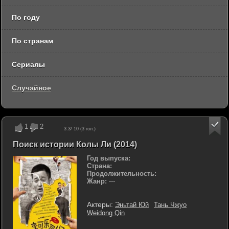
По году
По странам
Сериалы
Случайное
1
2
3.3
/ 10 (
3
гол.)
Поиск истории Колы Ли (2014)
Год выпуска:
Страна:
Продолжительность:
Жанр:
---
Актеры:
Эньтай Юй
Тань Чжуо
Weidong Qin