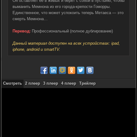
Он оставляет ее в живых и берет с собой в пустыню, чтобы
выманить Мемнона из его города-крепости Гоморры.
Единственное, что может успокоить теперь Метаеса — это
смерть Мемнона…
Перевод:
Профессиональный (полное дублирование)
Данный материал доступен на всех устройствах: ipad,
iphone, android и smartTV.
Смотреть
2 плеер
3 плеер
4 плеер
Трейлер