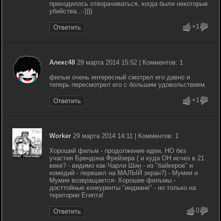
приходилось отворачиваться, когда были некоторые
убийства..:-))))
+1
Ответить
Алекс48
29 марта 2014 15:52 | Комментов: 1
фильм очень интересный смотрел его давно и
теперь пересмотрел его с большим удовольствием.
+1
Ответить
Worker
29 марта 2014 14:11 | Комментов: 1
Хороший фильм - продолжение идеи, НО без
участия Брендона Фрейзера ( и куда ОН исчез в 21
веке? - видимо как Чарли Шин - из "байкеров" и
комедий - перешел на МАЛЫЙ экран?) - Мумия и
Мумия возвращается- Хорошие фильмы -
досттойные конкуренты "индиане" - но только на
територии Египта!
0
Ответить