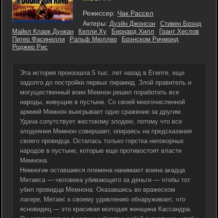
Режиссер:
Чак Рассел
Актеры:
Дуэйн Джонсон
Стивен Брэнд
Майкл Кларк Дункан
Келли Ху
Бернард Хилл
Грант Хеслов
Питер Фасинелли
Ральф Мюллер
Брэнском Ричмонд
Роджер Рис
Эта история произошла 5 тыс. лет назад в Египте, еще
задолго до постройки первых пирамид. Злой правитель и
могущественный воин Мемнон решил поработить все
народы, живущие в пустыне. Со своей многочисленной
армией Мемнон выигрывает одно сражение за другим.
Удача сопутствует жестокому злодею, потому что все
злодеяния Мемнон совершает, опираясь на предсказания
своего провидца. Осталась только горстка непокорных
народов в пустыне, которые еще противостоят власти
Мемнона.
Немногие оставшиеся племена нанимают воина акадца
Метаеса — человека убивающего за деньги — чтобы тот
убил провидца Мемнона. Оказавшись во вражеском
лагере, Метаес к своему удивлению обнаруживает, что
ясновидец — это красивая молодая женщина Кассандра.