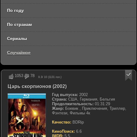
По году
По странам
Сериалы
Случайное
1053
78
9.3
/ 10 (
1131
гол.)
Царь скорпионов (2002)
Год выпуска:
2002
Страна:
США, Германия, Бельгия
Продолжительность:
01:31:29
Жанр:
Боевик , Приключения, Триллер,
Фэнтези, Фильмы 4к
Качество:
BDRip
КиноПоиск:
6.6
IMDB:
5.5