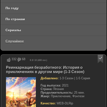
По году
По странам
Сериалы
Случайное
332
68
8.3
/ 10 (
400
гол.)
Реинкарнация безработного: История о
приключениях в другом мире (1-3 Сезон)
Добавлено:
1-3 Сезон | 1-5 Серия
Год выпуска:
2021
Страна:
Япония
Продолжительность:
25 мин.
Жанр:
Приключение, Фэнтези
Качество:
WEB-DLRip