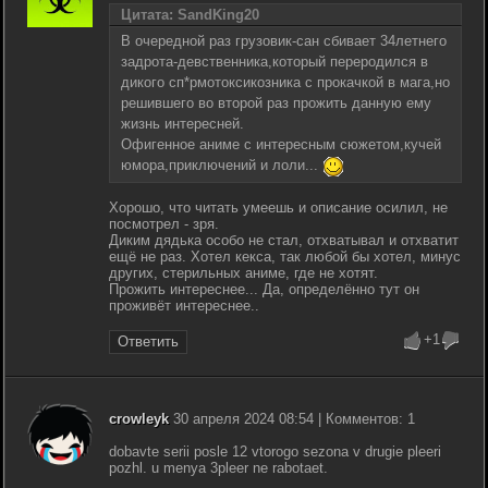
Цитата: SandKing20
В очередной раз грузовик-сан сбивает 34летнего
задрота-девственника,который переродился в
дикого сп*рмотоксикозника с прокачкой в мага,но
решившего во второй раз прожить данную ему
жизнь интересней.
Офигенное аниме с интересным сюжетом,кучей
юмора,приключений и лоли...
Хорошо, что читать умеешь и описание осилил, не
посмотрел - зря.
Диким дядька особо не стал, отхватывал и отхватит
ещё не раз. Хотел кекса, так любой бы хотел, минус
других, стерильных аниме, где не хотят.
Прожить интереснее... Да, определённо тут он
проживёт интереснее..
+1
Ответить
crowleyk
30 апреля 2024 08:54 | Комментов: 1
dobavte serii posle 12 vtorogo sezona v drugie pleeri
pozhl. u menya 3pleer ne rabotaet.