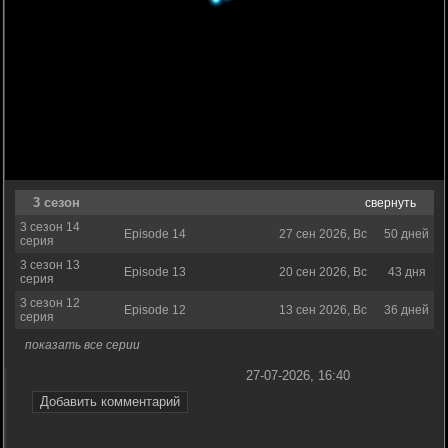
3 сезон
свернуть
3 сезон 14
Episode 14
27 сен 2026, Вс
50 дней
серия
3 сезон 13
Episode 13
20 сен 2026, Вс
43 дня
серия
3 сезон 12
Episode 12
13 сен 2026, Вс
36 дней
серия
показать все серии
27-07-2026, 16:40
Добавить комментарий