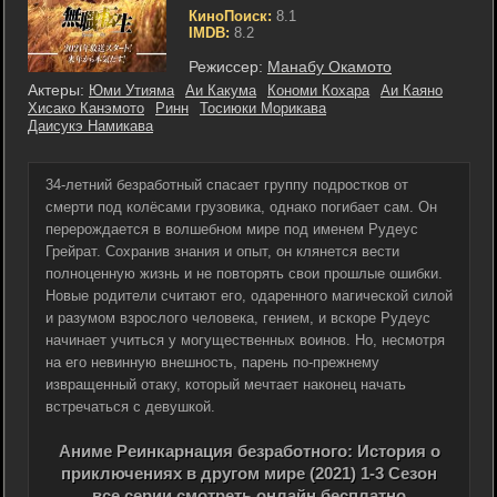
КиноПоиск:
8.1
IMDB:
8.2
Режиссер:
Манабу Окамото
Актеры:
Юми Утияма
Аи Какума
Кономи Кохара
Аи Каяно
Хисако Канэмото
Ринн
Тосиюки Морикава
Даисукэ Намикава
34-летний безработный спасает группу подростков от
смерти под колёсами грузовика, однако погибает сам. Он
перерождается в волшебном мире под именем Рудеус
Грейрат. Сохранив знания и опыт, он клянется вести
полноценную жизнь и не повторять свои прошлые ошибки.
Новые родители считают его, одаренного магической силой
и разумом взрослого человека, гением, и вскоре Рудеус
начинает учиться у могущественных воинов. Но, несмотря
на его невинную внешность, парень по-прежнему
извращенный отаку, который мечтает наконец начать
встречаться с девушкой.
Аниме Реинкарнация безработного: История о
приключениях в другом мире (2021) 1-3 Сезон
все серии смотреть онлайн бесплатно