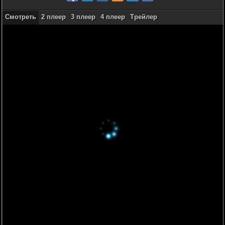
Смотреть
2 плеер
3 плеер
4 плеер
Трейлер