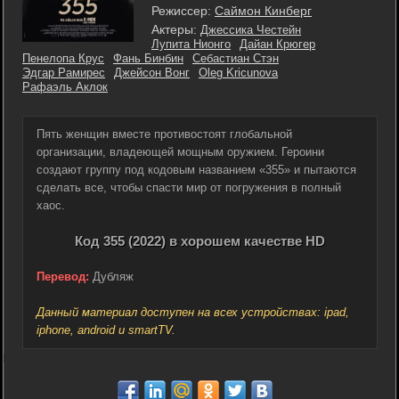
Режиссер:
Саймон Кинберг
Актеры:
Джессика Честейн
Лупита Нионго
Дайан Крюгер
Пенелопа Крус
Фань Бинбин
Себастиан Стэн
Эдгар Рамирес
Джейсон Вонг
Oleg Kricunova
Рафаэль Аклок
Пять женщин вместе противостоят глобальной
организации, владеющей мощным оружием. Героини
создают группу под кодовым названием «355» и пытаются
сделать все, чтобы спасти мир от погружения в полный
хаос.
Код 355 (2022) в хорошем качестве HD
Перевод:
Дубляж
Данный материал доступен на всех устройствах: ipad,
iphone, android и smartTV.