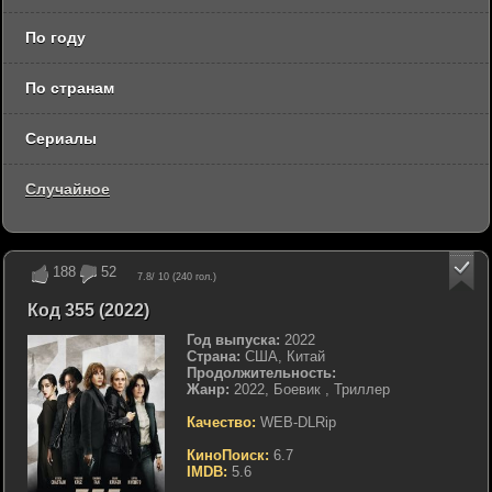
По году
По странам
Сериалы
Случайное
188
52
7.8
/ 10 (
240
гол.)
Код 355 (2022)
Год выпуска:
2022
Страна:
США, Китай
Продолжительность:
Жанр:
2022, Боевик , Триллер
Качество:
WEB-DLRip
КиноПоиск:
6.7
IMDB:
5.6