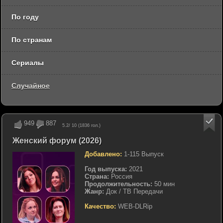
По году
По странам
Сериалы
Случайное
949
887
5.2
/ 10 (
1836
гол.)
Женский форум (2026)
Добавлено:
1-115 Выпуск
Год выпуска:
2021
Страна:
Россия
Продолжительность:
50 мин
Жанр:
Док / ТВ Передачи
Качество:
WEB-DLRip