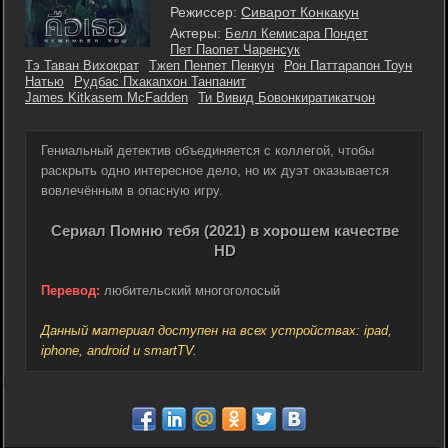
Режиссер:
Сиварот Конкакун
Актеры:
Белл Кемисара Пондет
Пет Паопет Чаренсук
Тэ Таван Вихократ
Тжеп Пенпет Пенкун
Рон Паттарапон Тоун
Натью
Рудбас Пхакапхон Танпанит
James Kitkasem McFadden
Ти Вивид Бовонкиратикатчон
Гениальный детектив объединяется с коллегой, чтобы
раскрыть одно интересное дело, но их дуэт оказывается
вовлечённым в опасную игру.
Сериал Помню тебя (2021) в хорошем качестве
HD
Перевод:
любительский многоголосый
Данный материал доступен на всех устройствах: ipad,
iphone, android и smartTV.