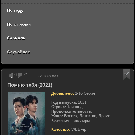
По году
По странам
Сериалы
Случайное
6
21
2.2
/ 10 (
27
гол.)
Помню тебя (2021)
Добавлено:
1-16 Серия
Год выпуска:
2021
Страна:
Таиланд
Продолжительность:
Жанр:
Боевик, Детектив, Драма,
Криминал, Триллеры
Качество:
WEBRip