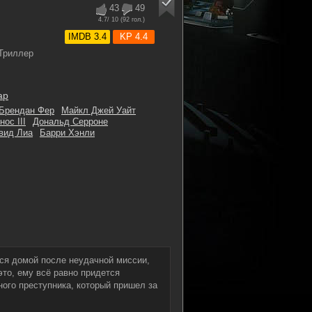
43
49
4.7
/ 10 (
92
гол.)
IMDB 3.4
KP 4.4
 Триллер
ар
Брендан Фер
Майкл Джей Уайт
ос III
Дональд Серроне
вид Лиа
Барри Хэнли
тся домой после неудачной миссии,
то, ему всё равно придется
ого преступника, который пришел за