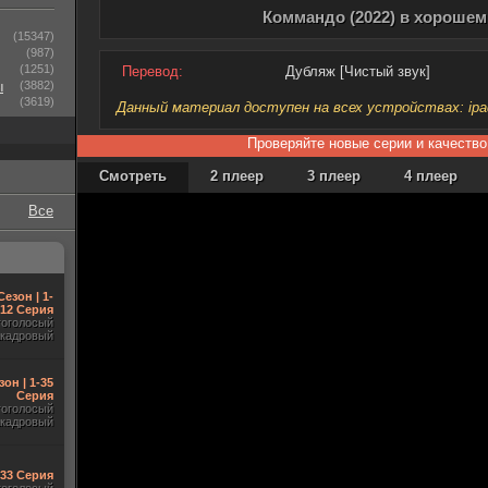
Коммандо (2022) в хорошем
(15347)
(987)
(1251)
Перевод:
Дубляж [Чистый звук]
ы
(3882)
(3619)
Данный материал доступен на всех устройствах: ipad, 
Проверяйте новые серии и качество
Смотреть
2 плеер
3 плеер
4 плеер
Все
Сезон | 1-
12 Серия
гоголосый
акадровый
зон | 1-35
Серия
гоголосый
акадровый
-33 Серия