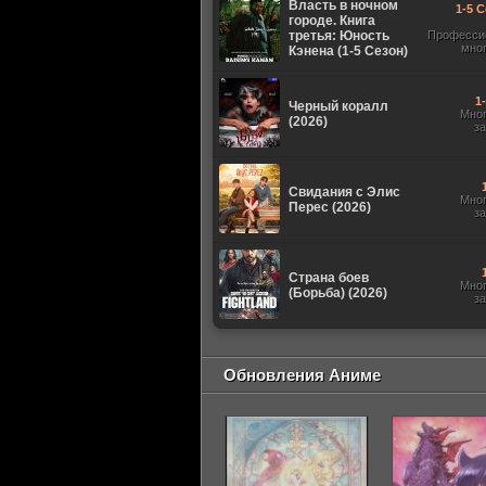
Власть в ночном
1-5 С
городе. Книга
третья: Юность
Професси
мно
Кэнена (1-5 Сезон)
1
Черный коралл
Мно
(2026)
з
Свидания с Элис
Мно
Перес (2026)
з
Страна боев
Мно
(Борьба) (2026)
з
Обновления Аниме