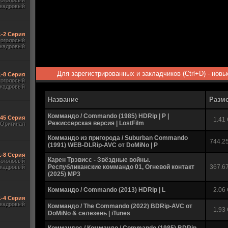
гоголосый
акадровый
1-2 Серия
гоголосый
акадровый
Для зарегистрированных и закладчиков (Ctrl+D) - нов
1-8 Серия
гоголосый
акадровый
Название
Разм
Коммандо / Commando (1985) HDRip | P |
545 Серия
1.41
Режиссерская версия | LostFilm
Оригинал
Коммандо из пригорода / Suburban Commando
744.2
(1991) WEB-DLRip-AVC от DoMiNo | P
1-8 Серия
Карен Трэвисс - Звёздные войны.
гоголосый
Республиканские коммандо 01, Огневой контакт
367.6
акадровый
(2025) МР3
Коммандо / Commando (2013) HDRip | L
2.06
1-4 Серия
акадровый
Коммандо / The Commando (2022) BDRip-AVC от
1.93
DoMiNo & селезень | iTunes