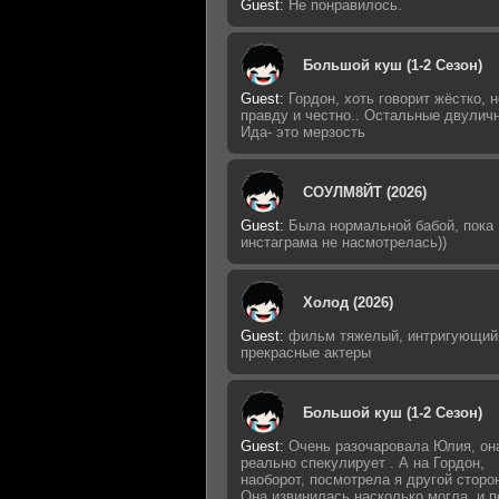
Guest
:
Не понравилось.
Большой куш (1-2 Сезон)
Guest
:
Гордон, хоть говорит жёстко, н
правду и честно.. Остальные двулич
Ида- это мерзость
СОУЛМ8ЙТ (2026)
Guest
:
Была нормальной бабой, пока
инстаграма не насмотрелась))
Холод (2026)
Guest
:
фильм тяжелый, интригующий
прекрасные актеры
Большой куш (1-2 Сезон)
Guest
:
Очень разочаровала Юлия, он
реально спекулирует . А на Гордон,
наоборот, посмотрела я другой сторо
Она извинилась насколько могла, и п