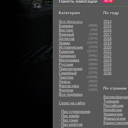
Панель навигации
Категории
По году
Все фильмы
2014
Боевики
(8085)
2015
Вестерн
(492)
2016
Военный
(1194)
2017
Детектив
(3276)
2018
Драма
(26279)
2019
Исторические
(1503)
2020
Комедия
(15757)
2021
Криминал
(5461)
2022
Мелодрама
(8036)
2023
Русские
(3066)
2024
Приключения
(3241)
2025
Семейный
(2576)
2026
Триллер
(13258)
Ужасы
(9002)
Фантастика
(3636)
По странам
Фэнтези
(2555)
Все подборки
Великобритан
Турецкие
Скоро на сайте
Российские
Индийские
-
Про супергероев
Украинские
-
Про зомби
Французские
-
Про гонки
Казахстански
-
Про роботов