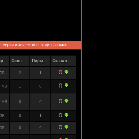
ые серии и качество выходят раньше!
ер
Сиды
Пиры
Скачать
 GB
2
1
5 MB
1
0
7 MB
0
0
 GB
0
1
 GB
0
0