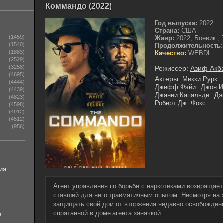
Коммандо (2022)
Год выпуска:
2022
Страна:
США
(1459)
Жанр:
2022, Боевик ,
(1540)
Продолжительность:
(1883)
Качество:
WEBDL
(2529)
(3258)
Режиссер:
Азиф Акб
(4695)
Актеры:
Микки Рурк
(4444)
Джефф Фэйи
Джон Ин
(4439)
Джанни Капальди
Дэ
(4823)
Роберт Дж. Фокс
(4598)
(4912)
(4512)
(956)
ия
Агент управления по борьбе с наркотиками возвращае
ставшей для него травматичным опытом. Несмотря на э
защищать свой дом от вторжения недавно освобожденн
спрятанной в доме агента заначкой.
е