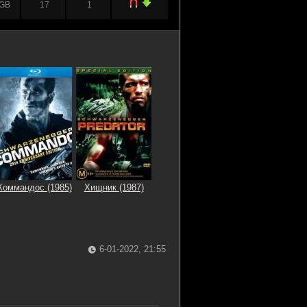
 GB
17
1
 GB
0
2
 GB
0
1
 GB
2
0
7 MB
0
1
 GB
1
0
 GB
0
1
Коммандос (1985)
Хищник (1987)
 GB
1
0
 GB
1
0
6-01-2022, 21:55
 GB
0
1
 GB
1
0