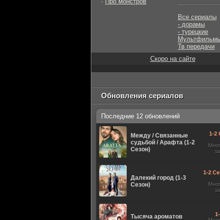
-
Про монстров
Все сериалы
- дорамы
- турецкие
Мультфильм
Тв передачи
Скоро на сайте
Обновления сериалов
Последние 12 обновлений
1-2 
Между / Связанные
судьбой / Арафта (1-2
Мно
Сезон)
з
1-2 Се
Далекий город (1-3
Сезон)
Мно
з
1
Тысяча ароматов