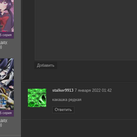
Розовый отряд коммандо / Pink Force Commando /
1.46
Gong fen you xia (1982) VHSRip | L1
Коммандо из пригорода / Suburban Commando
1.45
(1991) WEB-DLRip от Koenig | P, A
Коммандо-леопард / Kommando Leopard (1985)
1.46
5 серия
HDRip от Sem-te | A
саду
Коммандо из пригорода / Suburban Commando
)
2.41
(1991) HDTVRip-AVC от k.e.n & NNMClub | P, A
Добавить
stalker9913
7 января 2022 01:42
какашка редкая
Ответить
5 серия
саду
)