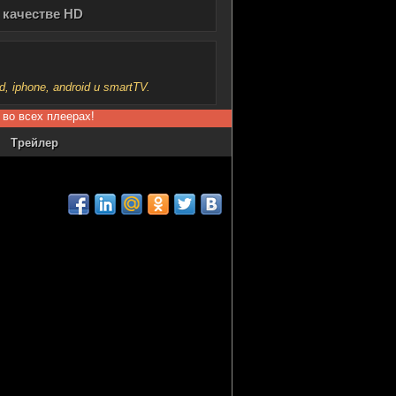
 качестве HD
iphone, android и smartTV.
 во всех плеерах!
Трейлер