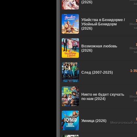
Мно
(2026)
з
Убийства в Бенидорме /
Убойный Бенидорм
Мно
з
(2026)
Возможная любовь
Мно
(2026)
з
1-3
След (2007-2025)
Никто не будет скучать
Мно
по нам (2024)
з
Умница (2026)
Многоголосый з