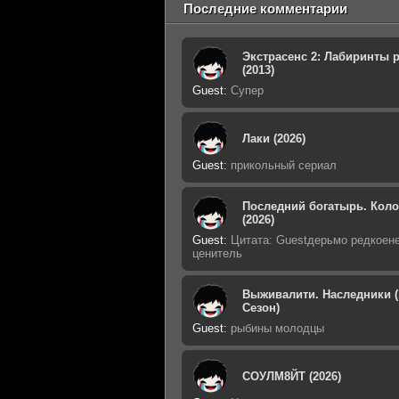
Последние комментарии
Экстрасенс 2: Лабиринты 
(2013)
Guest
:
Супер
Лаки (2026)
Guest
:
прикольный сериал
Последний богатырь. Кол
(2026)
Guest
:
Цитата: Guestдерьмо редкоен
ценитель
Выживалити. Наследники (
Сезон)
Guest
:
рыбины молодцы
СОУЛМ8ЙТ (2026)