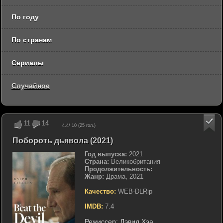
По году
По странам
Сериалы
Случайное
11
14
4.4
/ 10 (
25
гол.)
Побороть дьявола (2021)
Год выпуска:
2021
Страна:
Великобритания
Продолжительность:
Жанр:
Драма, 2021
Качество:
WEB-DLRip
IMDB:
7.4
Режиссер:
Дэвид Хэа