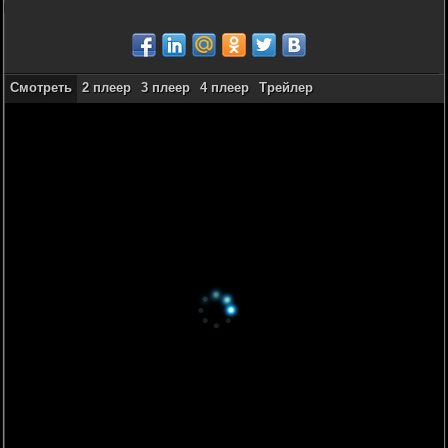
Смотреть
2 плеер
3 плеер
4 плеер
Трейлер