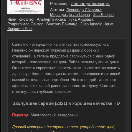
Режиссер:
Леонардо Бжезицки
Актеры:
Леонардо Сбаралья
Миранда Де Ла Серна
Эва Льорач
Иван Гонсалес
Альберто Ахака
Тука Андрада
Родриго дос Сантос
Беатриз Райланд
Juan Ignacio Ugüet
Benjamín Ruiz
Сантьяго - отец-одиночка и открытый гомосексуалист.
Недавно он пережил тяжёлый разрыв любовных
отношений, а теперь предстоит столкнуться с ещё одной
потерей - повзрослевшая дочь Лайла решила уйти из дома.
Он пытается справиться со всем этим, пытается заглушить
душевную боль с помощью алкоголя, вечеринок и активной
сменой сексуальных партнёров. Но это не даёт должного
эффекта и тоска всё равно заполняет его душу. Сантьяго
столкнулся с глубоким кризисом.
Заблудшее сердце (2021) в хорошем качестве HD
Перевод:
Многоголосый закадровый
Данный материал доступен на всех устройствах: ipad,