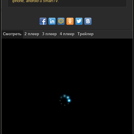
iphone, android и smartTV.
Смотреть
2 плеер
3 плеер
4 плеер
Трейлер