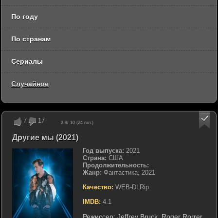
По году
По странам
Сериалы
Случайное
7
17
2.9
/ 10 (
24
гол.)
Другие мы (2021)
Год выпуска:
2021
Страна:
США
Продолжительность:
Жанр:
Фантастика, 2021
Качество:
WEB-DLRip
IMDB:
4.1
Режиссер:
Jeffrey Bruck
,
Roger Rorrer