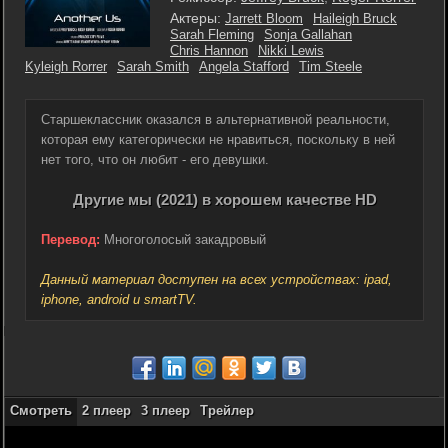
Актеры:
Jarrett Bloom
Haileigh Bruck
Sarah Fleming
Sonja Gallahan
Chris Hannon
Nikki Lewis
Kyleigh Rorrer
Sarah Smith
Angela Stafford
Tim Steele
Старшеклассник оказался в альтернативной реальности,
которая ему категорически не нравиться, поскольку в ней
нет того, что он любит - его девушки.
Другие мы (2021) в хорошем качестве HD
Перевод:
Многоголосый закадровый
Данный материал доступен на всех устройствах: ipad,
iphone, android и smartTV.
Смотреть
2 плеер
3 плеер
Трейлер