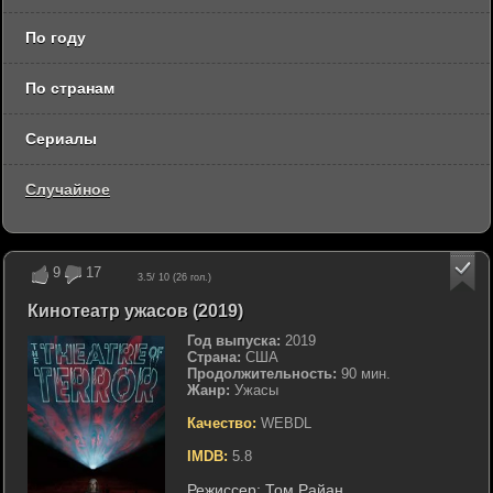
По году
По странам
Сериалы
Случайное
9
17
3.5
/ 10 (
26
гол.)
Кинотеатр ужасов (2019)
Год выпуска:
2019
Страна:
США
Продолжительность:
90 мин.
Жанр:
Ужасы
Качество:
WEBDL
IMDB:
5.8
Режиссер:
Том Райан