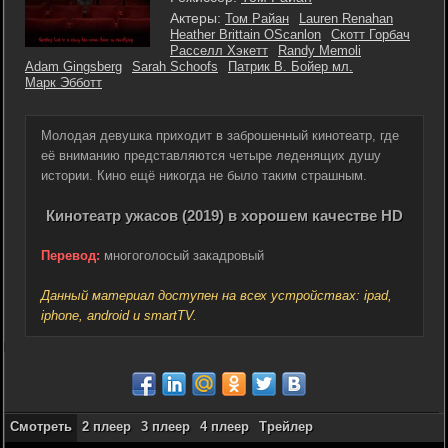
Актеры:
Том Райан
Lauren Renahan
Heather Brittain OScanlon
Скотт Горбач
Расселл Хэкетт
Randy Memoli
Adam Gingsberg
Sarah Schoofs
Патрик В. Бойер мл.
Марк Эбботт
Молодая девушка приходит в заброшенный кинотеатр, где
её вниманию представляются четыре леденящих душу
истории. Кино ещё никогда не было таким страшным.
Кинотеатр ужасов (2019) в хорошем качестве HD
Перевод:
многоголосый закадровый
Данный материал доступен на всех устройствах: ipad,
iphone, android и smartTV.
Смотреть
2 плеер
3 плеер
4 плеер
Трейлер