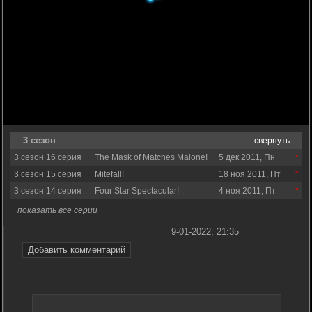
3 сезон
свернуть
3 сезон 16 серия
The Mask of Matches Malone!
5 дек 2011, Пн
3 сезон 15 серия
Mitefall!
18 ноя 2011, Пт
3 сезон 14 серия
Four Star Spectacular!
4 ноя 2011, Пт
показать все серии
9-01-2022, 21:35
Добавить комментарий