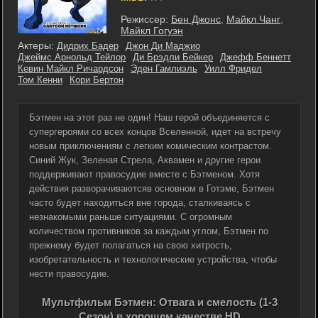
Режиссер:
Бен Джонс
,
Майкл Чанг
,
Майкл Гогуэн
Актеры:
Дидрих Бадер
Джон Ди Маджио
Джеймс Арнольд Тейлор
Ди Брэдли Бейкер
Джефф Беннетт
Кевин Майкл Ричардсон
Эден Гамлиэль
Уилл Фридел
Том Кенни
Кори Бертон
Бэтмен на этот раз не один! Наш герой объединяется с
супергероями со всех концов Вселенной, идет на встречу
новым приключениям с легким комическим контрастом.
Синий Жук, Зеленая Стрела, Аквамен и другие герои
поддерживают правосудие вместе с Бэтменом. Хотя
действия разворачиваютсяв основном в Готэме, Бэтмен
часто будет находиться вне города, сталкиваясь с
незнакомыми раньше ситуациями. С огромным
количеством противников за каждым углом, Бэтмен по
прежнему будет полагаться на свою хитрость,
изобретательность и технологические устройства, чтобы
нести правосудие.
Мультфильм Бэтмен: Отвага и смелость (1-3
Сезон) в хорошем качестве HD