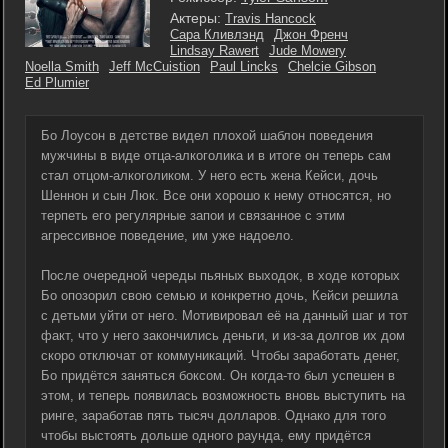
Актеры:
Travis Hancock
Сара Кливлэнд
Джон Френч
Lindsay Rawert
Jude Mowery
Noella Smith
Jeff McCuistion
Paul Lincks
Chelcie Gibson
Ed Plumier
Бо Лоусон в детстве видел плохой шаблон поведения
мужчины в виде отца-алкоголика и в итоге он теперь сам
стал отцом-алкоголиком. У него есть жена Кейси, дочь
Шеннон и сын Люк. Все они хорошо к нему относятся, но
терпеть его регулярные запои и связанное с этим
агрессивное поведение, им уже надоело.
После очередной череды пьяных выходок, в ходе которых
Бо опозорил свою семью и конкретно дочь, Кейси решила
с детьми уйти от него. Мотивировал её на данный шаг и тот
факт, что у него закончились деньги, и из-за долгов их дом
скоро отключат от коммуникаций. Чтобы заработать денег,
Бо придётся заняться боксом. Он когда-то был успешен в
этом, и теперь появилась возможность вновь выступить на
ринге, заработав пять тысяч долларов. Однако для того
чтобы выстоять дольше одного раунда, ему придётся