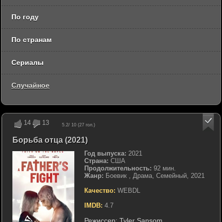
По году
По странам
Сериалы
Случайное
14
13
5.2
/ 10 (
27
гол.)
Борьба отца (2021)
Год выпуска:
2021
Страна:
США
Продолжительность:
92 мин.
Жанр:
Боевик , Драма, Семейный, 2021
Качество:
WEBDL
IMDB:
4.7
Режиссер:
Tyler Sansom