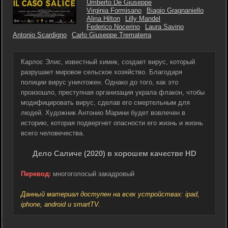
Umberto De Giuseppe
Virginia Formisano
Biagio Gragnaniello
Alina Hilton
Lilly Mandel
Federico Nocerino
Laura Savino
Antonio Scardigno
Carlo Giuseppe Trematerra
Карлос Элис, известный химик, создает вирус, который
разрушает мировое сельское хозяйство. Благодаря
полиции вирус уничтожен. Однако до того, как это
произошло, преступная организация украла флакон, чтобы
модифицировать вирус, сделав его смертельным для
людей. Художник Антонио Марини будет вовлечен в
историю, которая подвергнет опасности его жизнь и жизнь
всего человечества.
Дело Саличе (2020) в хорошем качестве HD
Перевод:
многоголосый закадровый
Данный материал доступен на всех устройствах: ipad,
iphone, android и smartTV.