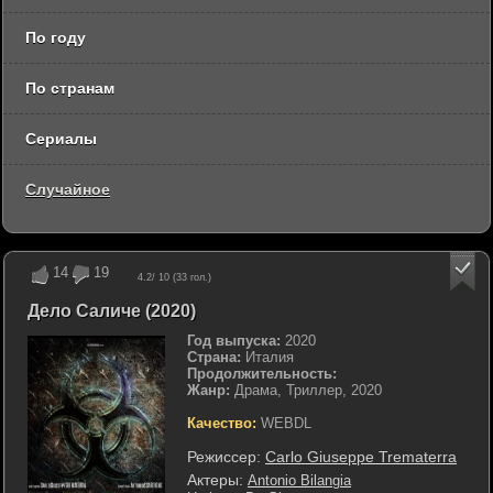
По году
По странам
Сериалы
Случайное
14
19
4.2
/ 10 (
33
гол.)
Дело Саличе (2020)
Год выпуска:
2020
Страна:
Италия
Продолжительность:
Жанр:
Драма, Триллер, 2020
Качество:
WEBDL
Режиссер:
Carlo Giuseppe Trematerra
Актеры:
Antonio Bilangia