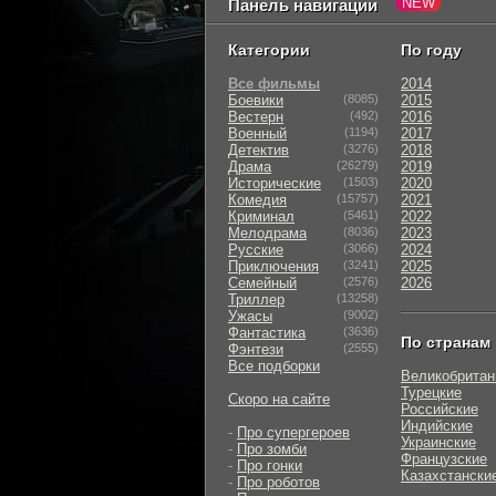
Панель навигации
Категории
По году
Все фильмы
2014
Боевики
(8085)
2015
Вестерн
(492)
2016
Военный
(1194)
2017
Детектив
(3276)
2018
Драма
(26279)
2019
Исторические
(1503)
2020
Комедия
(15757)
2021
Криминал
(5461)
2022
Мелодрама
(8036)
2023
Русские
(3066)
2024
Приключения
(3241)
2025
Семейный
(2576)
2026
Триллер
(13258)
Ужасы
(9002)
Фантастика
(3636)
По странам
Фэнтези
(2555)
Все подборки
Великобритан
Турецкие
Скоро на сайте
Российские
Индийские
-
Про супергероев
Украинские
-
Про зомби
Французские
-
Про гонки
Казахстански
-
Про роботов