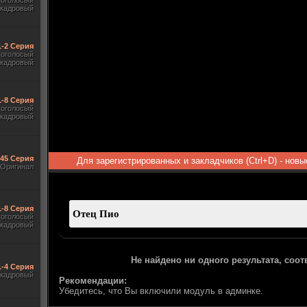
гоголосый
акадровый
1-2 Серия
гоголосый
акадровый
1-8 Серия
гоголосый
акадровый
545 Серия
Для зарегистрированных и закладчиков (Ctrl+D) - нов
Оригинал
1-8 Серия
гоголосый
акадровый
Не найдено ни одного результата, соо
1-4 Серия
акадровый
Рекомендации:
Убедитесь, что Вы включили модуль в админке.