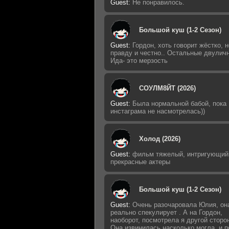
Guest
:
Не понравилось.
Большой куш (1-2 Сезон)
Guest
:
Гордон, хоть говорит жёстко, н
правду и честно.. Остальные двулич
Ида- это мерзость
СОУЛМ8ЙТ (2026)
Guest
:
Была нормальной бабой, пока
инстаграма не насмотрелась))
Холод (2026)
Guest
:
фильм тяжелый, интригующий
прекрасные актеры
Большой куш (1-2 Сезон)
Guest
:
Очень разочаровала Юлия, он
реально спекулирует . А на Гордон,
наоборот, посмотрела я другой сторо
Она извинилась насколько могла, и п