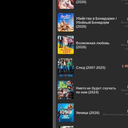
Мно
(2026)
з
Убийства в Бенидорме /
Убойный Бенидорм
Мно
з
(2026)
Возможная любовь
Мно
(2026)
з
1-3
След (2007-2025)
Никто не будет скучать
Мно
по нам (2024)
з
Умница (2026)
Многоголосый з