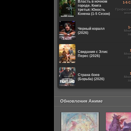
Власть в ночном
1-5 С
городе. Книга
третья: Юность
Професси
мно
Кэнена (1-5 Сезон)
1
Черный коралл
Мно
(2026)
з
Свидания с Элис
Мно
Перес (2026)
з
Страна боев
Мно
(Борьба) (2026)
з
Обновления Аниме