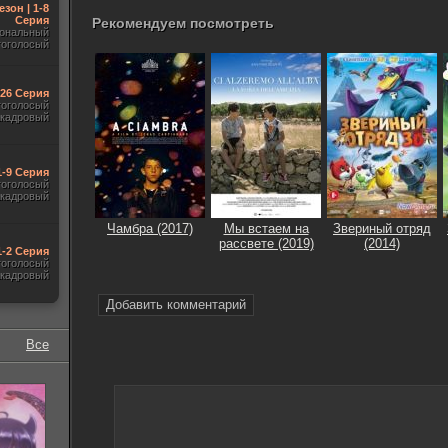
езон | 1-8
Серия
Рекомендуем посмотреть
ональный
гоголосый
-26 Серия
гоголосый
акадровый
1-9 Серия
гоголосый
акадровый
Чамбра (2017)
Мы встаем на
Звериный отряд
рассвете (2019)
(2014)
1-2 Серия
гоголосый
акадровый
Добавить комментарий
Все