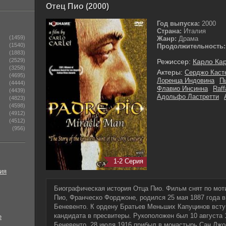
Отец Пио (2000)
Год выпуска:
2000
Страна:
Италия
(1459)
Жанр:
Драма
(1540)
Продолжительность:
(1883)
(2529)
Режиссер:
Карло Ка
(3258)
Актеры:
Серджо Каст
(4695)
Лоренца Индовина
П
(4444)
Флавио Инсинна
Raff
(4439)
Адольфо Ластретти
(4823)
(4598)
(4912)
(4512)
(956)
1-2 Серия
ия
Биографическая история Отца Пио. Фильм снят по мот
Пио, Франческо Форджоне, родился 25 мая 1887 года в
Беневенто. К ордену Братьев Меньших Капуцинов вступ
кандидата в пресвитеры. Рукоположен был 10 августа
е
Беневенто. 28 июля 1916 прибыл в монастырь Сан Джов