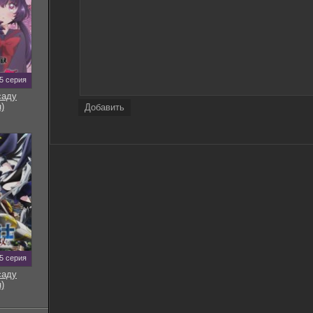
5 серия
саду
)
Добавить
5 серия
саду
)