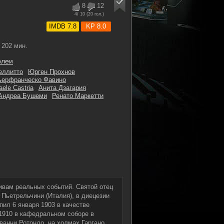
8
12
4
/ 10 (
20
гол.)
IMDB 7.8
KP 8.0
202 мин.
рлеи
еллитто
Юрген Прохнов
ьерфранческо Фавино
aele Castria
Анита Дзагария
Андреа Бушеми
Ренато Маркетти
ивам реальных событий. Святой отец
 Пьетрельчини (Италия), в диецезии
ил 6 января 1903 в качестве
 1910 в кафедральном соборе в
анни Ротондо, на холмах Гаргано,