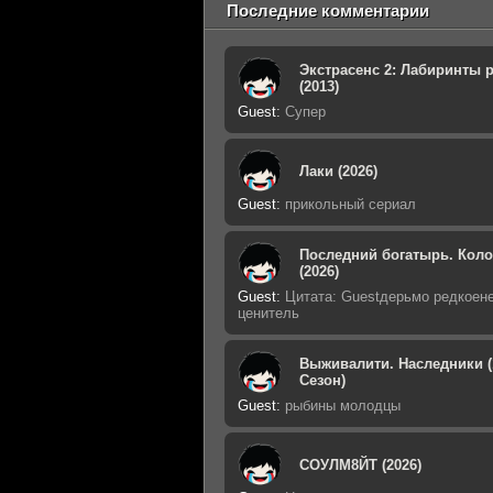
Последние комментарии
Экстрасенс 2: Лабиринты 
(2013)
Guest
:
Супер
Лаки (2026)
Guest
:
прикольный сериал
Последний богатырь. Кол
(2026)
Guest
:
Цитата: Guestдерьмо редкоен
ценитель
Выживалити. Наследники (
Сезон)
Guest
:
рыбины молодцы
СОУЛМ8ЙТ (2026)