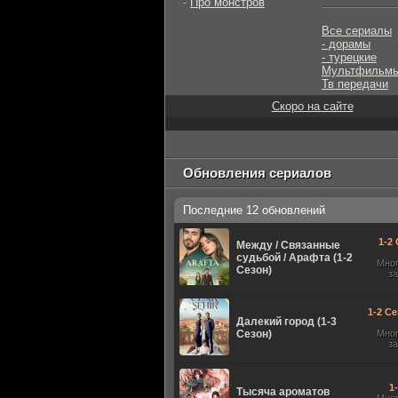
-
Про монстров
Все сериалы
- дорамы
- турецкие
Мультфильм
Тв передачи
Скоро на сайте
Обновления сериалов
Последние 12 обновлений
1-2 
Между / Связанные
судьбой / Арафта (1-2
Мно
Сезон)
з
1-2 Се
Далекий город (1-3
Сезон)
Мно
з
1
Тысяча ароматов