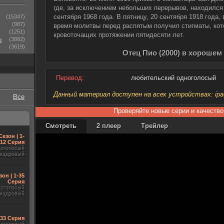
где, за исключением небольших перерывов, находился 
сентября 1968 года. В пятницу, 20 сентября 1918 года,
(15347)
(987)
время молитвы перед распятым получил стигматы, кот
(1251)
кровоточащих протяжении пятидесяти лет.
ы
(3882)
(3619)
Отец Пио (2000) в хорошем
Перевод:
любительский одноголосый
Данный материал доступен на всех устройствах: ipad, 
Все
Проверяйте новые серии и качество
Смотреть
2 плеер
Трейлер
Сезон | 1-
12 Серия
гоголосый
акадровый
зон | 1-35
Серия
гоголосый
акадровый
-33 Серия