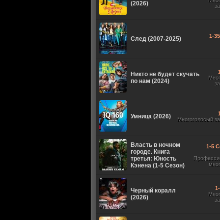
Мно
(2026)
з
1-3
След (2007-2025)
Никто не будет скучать
Мно
по нам (2024)
з
Умница (2026)
Многоголосый з
Власть в ночном
1-5 С
городе. Книга
третья: Юность
Професси
мно
Кэнена (1-5 Сезон)
1
Черный коралл
Мно
(2026)
з