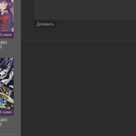
Добавить
5 серия
саду
)
5 серия
саду
)