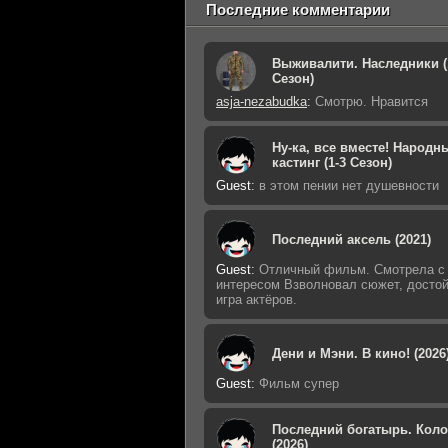
Последние комментарии
Выживалити. Наследники (
Сезон)
asja-nezabudka
:
Смотрю. Нравится
Ну-ка, все вместе! Народн
кастинг (1-3 Сезон)
Guest
:
в этом пении нет душевности
Последний аксель (2021)
Guest
:
Отличный фильм. Смотрела с
интересом Взволновал сюжет, досто
игра актёров.
Дени и Мэни. В кино! (2026
Guest
:
Фильм супер
Последний богатырь. Кол
(2026)