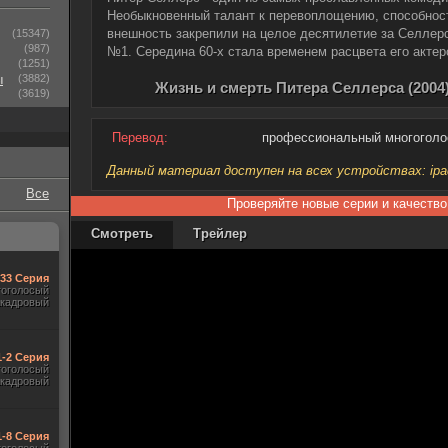
Необыкновенный талант к перевоплощению, способност
внешность закрепили на целое десятилетие за Селлер
(15347)
(987)
№1. Середина 60-х стала временем расцвета его актер
(1251)
ы
(3882)
Жизнь и смерть Питера Селлерса (2004
(3619)
Перевод:
профессиональный многогол
Данный материал доступен на всех устройствах: ipad, 
Все
Проверяйте новые серии и качество
Смотреть
Трейлер
-33 Серия
гоголосый
акадровый
1-2 Серия
гоголосый
акадровый
1-8 Серия