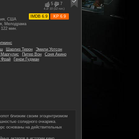
5
7
4.2
/ 10 (
12
гол.)
IMDB 6.9
KP 6.9
ния, США
я, Мелодрама
122 мин.
опкинс
аш
Шарлиз Терон
Эмили Уотсон
 Маргулис
Питер Вон
Соня Акино
 Фрай
Генри Гудман
лопот близким своим эгоцентризмом
ешностью солидного очкарика.
ерс основаны на действительных
ных актеров в истории кино.