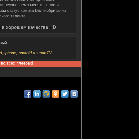
и неузнаваемо менять голос и
сом статус комика Великобритании
ского таланта.
) в хорошем качестве HD
осый
iphone, android и smartTV.
 во всех плеерах!