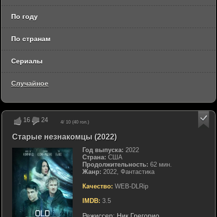
По году
По странам
Сериалы
Случайное
16
24
4
/ 10 (
40
гол.)
Старые незнакомцы (2022)
Год выпуска:
2022
Страна:
США
Продолжительность:
62 мин.
Жанр:
2022, Фантастика
Качество:
WEB-DLRip
IMDB:
3.5
Режиссер:
Ник Грегорио