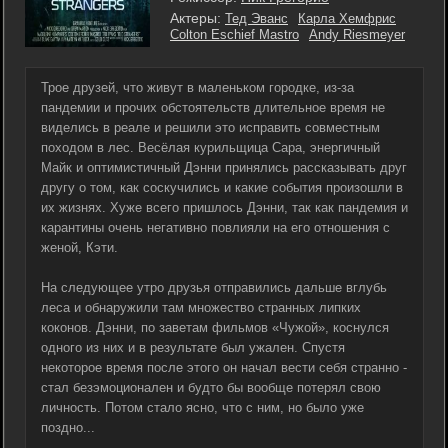
Актеры:
Тед Эванс
Карла Хемфрис
Colton Eschief Mastro
Andy Riesmeyer
Трое друзей, что живут в маленьком городке, из-за
пандемии и прочих обстоятельств длительное время не
виделись в реале и решили это исправить совместным
походом в лес. Весёлая курильщица Сара, энергичный
Майк и оптимистичный Дэнни принялись рассказывать друг
другу о том, как соскучились и какие события произошли в
их жизнях. Хуже всего пришлось Дэнни, так как пандемия и
карантины очень негативно повлияли на его отношения с
женой, Кэти.
На следующее утро друзья отправились дальше вглубь
леса и обнаружили там множество странных липких
коконов. Дэнни, по заветам фильмов «Чужой», коснулся
одного из них и в результате был ужален. Спустя
некоторое время после этого он начал вести себя странно -
стал безэмоционален и будто бы вообще потерял свою
личность. Потом стало ясно, что с ним, но было уже
поздно...