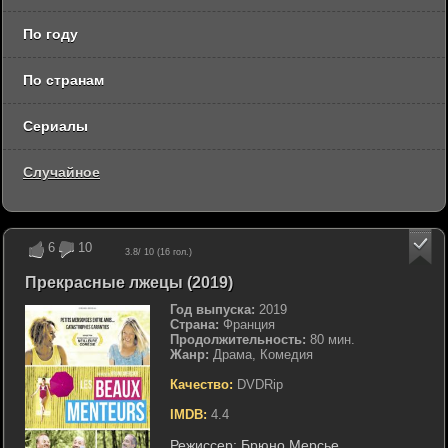
По году
По странам
Сериалы
Случайное
6
10
3.8
/ 10 (
16
гол.)
Прекрасные лжецы (2019)
Год выпуска:
2019
Страна:
Франция
Продолжительность:
80 мин.
Жанр:
Драма, Комедия
Качество:
DVDRip
IMDB:
4.4
Режиссер:
Брюно Мерсье