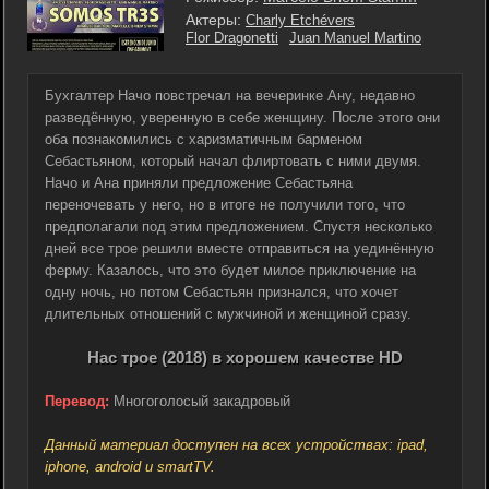
Актеры:
Charly Etchévers
Flor Dragonetti
Juan Manuel Martino
Бухгалтер Начо повстречал на вечеринке Ану, недавно
разведённую, уверенную в себе женщину. После этого они
оба познакомились с харизматичным барменом
Себастьяном, который начал флиртовать с ними двумя.
Начо и Ана приняли предложение Себастьяна
переночевать у него, но в итоге не получили того, что
предполагали под этим предложением. Спустя несколько
дней все трое решили вместе отправиться на уединённую
ферму. Казалось, что это будет милое приключение на
одну ночь, но потом Себастьян признался, что хочет
длительных отношений с мужчиной и женщиной сразу.
Нас трое (2018) в хорошем качестве HD
Перевод:
Многоголосый закадровый
Данный материал доступен на всех устройствах: ipad,
iphone, android и smartTV.