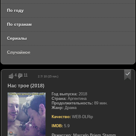
По году
По странам
Сериалы
Случайное
4
11
2.7
/ 10 (
15
гол.)
Нас трое (2018)
Год выпуска:
2018
Страна:
Аргентина
Продолжительность:
89 мин.
Жанр:
Драма
Качество:
WEB-DLRip
IMDB:
5.9
Режиссер:
Marcelo Briem Stamm