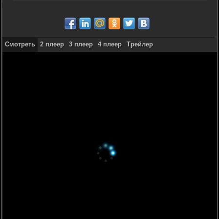
Смотреть
2 плеер
3 плеер
4 плеер
Трейлер