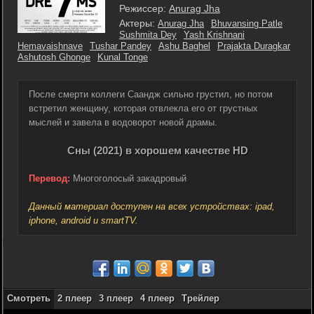
Режиссер:
Anurag Jha
Актеры:
Anurag Jha
Bhuvansing Patle
Sushmita Dey
Yash Krishnani
Hemavaishnave
Tushar Pandey
Ashu Baghel
Prajakta Duragkar
Ashutosh Ghonge
Kunal Tonge
После смерти коллеги Саандж сильно грустил, но потом
встретил женщину, которая отвлекла его от грустных
мыслей и завела в водоворот новой драмы.
Сны (2021) в хорошем качестве HD
Перевод:
Многоголосый закадровый
Данный материал доступен на всех устройствах: ipad,
iphone, android и smartTV.
Смотреть
2 плеер
3 плеер
4 плеер
Трейлер