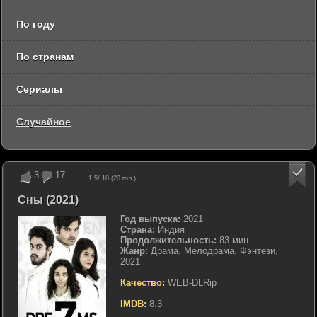
По году
По странам
Сериалы
Случайное
3
17
1.5
/ 10 (
20
гол.)
Сны (2021)
Год выпуска:
2021
Страна:
Индия
Продолжительность:
83 мин.
Жанр:
Драма, Мелодрама, Фэнтези,
2021
Качество:
WEB-DLRip
IMDB:
8.3