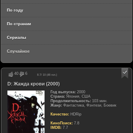
По году
По странам
Сериалы
Случайное
40
6
8.7
/ 10 (
46
гол.)
D: Жажда крови (2000)
Год выпуска:
2000
Страна:
Япония, США
Продолжительность:
103 мин.
Жанр:
Фантастика, Фэнтези, Боевик
Качество:
HDRip
КиноПоиск:
7.8
IMDB:
7.7