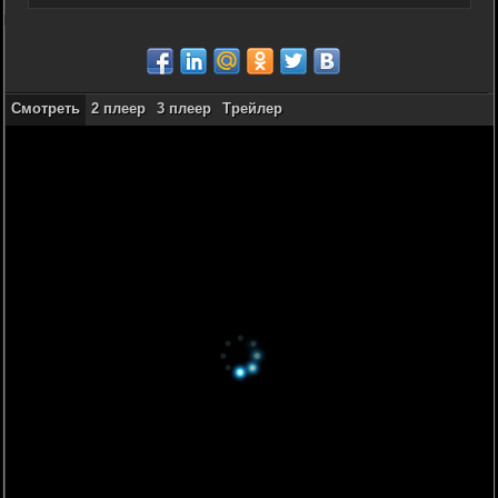
Смотреть
2 плеер
3 плеер
Трейлер