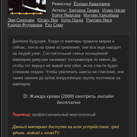
Режиссер:
Ёсиаки Кавадзири
Актеры:
Хидэюки Танака
Итиро Нагаи
Коити Ямадэра
Мэгуми Хаясибара
Эми Синохара
Юсаку Яра
Хотю Оцука
Ринтаро Ниси
Кэидзи Фудзивара
Ёко Соми
Далёкое будущее. Когда-то вампиры правили миром и
сейчас, почти на грани истребления, они все ещё наводят
на людей ужас. Состоятельная семья похищенной
вампиром девушки нанимает полувампира по имени Ди,
чтобы тот вернул её живой или убил, если спасти будет
слишком поздно. Чтобы увеличить шансы на спасение, они
также наняли до зубов вооружённую группу охотников на
вампиров.
D: Жажда крови (2000) смотреть онлайн
бесплатно
Перевод:
профессиональный многоголосый
Данный материал доступен на всех устройствах: ipad,
iphone, android и smartTV.