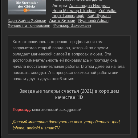
Актеры:
Александра Нелдель
Неля Мюллер-Штофен
Zoë Valks
Берт Тишендорф
Кай Шуманн
Карл Хайнц Хойнски
Акито Хитоми
Nyamandi Adrian
Хенриетта Гоннерманн
Фолькер Вакерманн
Катя отправилась в деревню Герцфельдт и там
заприметила старый павильон, который по слухам
обладает магической силовй в вопросах любви. Эта
достопримечательность ей понравилась и поэтому она
начала восстановительные работы. В этом деле ей начала
помогать соседка. А в процессе совместной работы они
начали друг в друга влюбляться.
Звездные талеры счастья (2021) в хорошем
качестве HD
Перевод:
многоголосый закадровый
Данный материал доступен на всех устройствах: ipad,
iphone, android и smartTV.