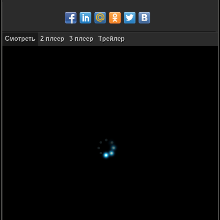
Смотреть
2 плеер
3 плеер
Трейлер