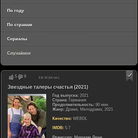
По году
По странам
Сериалы
Случайное
5
9
3.6
/ 10 (
14
гол.)
Звездные талеры счастья (2021)
Год выпуска:
2021
Страна:
Германия
Продолжительность:
90 мин.
Жанр:
Драма, Мелодрама, 2021
Качество:
WEBDL
IMDB:
5.7
Режиссер:
Мириам Дене