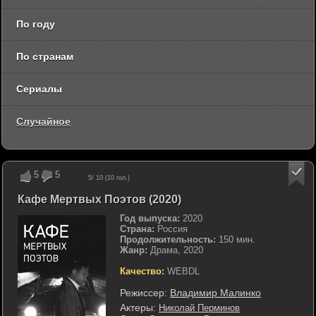
По году
По странам
Сериалы
Случайное
5
5
5
/ 10 (
10
гол.)
Кафе Мертвых Поэтов (2020)
Год выпуска:
2020
Страна:
Россия
Продолжительность:
150 мин.
Жанр:
Драма, 2020
Качество:
WEBDL
Режиссер:
Владимир Малинко
Актеры:
Николай Перминов