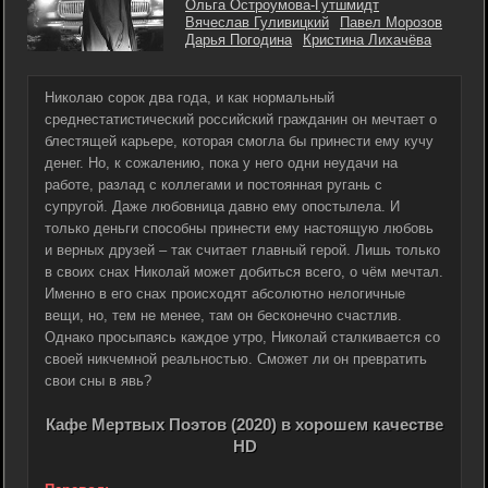
Ольга Остроумова-Гутшмидт
Вячеслав Гуливицкий
Павел Морозов
Дарья Погодина
Кристина Лихачёва
Николаю сорок два года, и как нормальный
среднестатистический российский гражданин он мечтает о
блестящей карьере, которая смогла бы принести ему кучу
денег. Но, к сожалению, пока у него одни неудачи на
работе, разлад с коллегами и постоянная ругань с
супругой. Даже любовница давно ему опостылела. И
только деньги способны принести ему настоящую любовь
и верных друзей – так считает главный герой. Лишь только
в своих снах Николай может добиться всего, о чём мечтал.
Именно в его снах происходят абсолютно нелогичные
вещи, но, тем не менее, там он бесконечно счастлив.
Однако просыпаясь каждое утро, Николай сталкивается со
своей никчемной реальностью. Сможет ли он превратить
свои сны в явь?
Кафе Мертвых Поэтов (2020) в хорошем качестве
HD