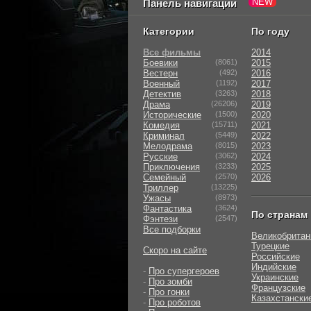
Панель навигации
Категории
По году
Все фильмы
2014
Боевики
(8061)
2015
Вестерн
(492)
2016
Военный
(1192)
2017
Детектив
(3263)
2018
Драма
(26206)
2019
Исторические
(1500)
2020
Комедия
(15711)
2021
Криминал
(5449)
2022
Мелодрама
(8015)
2023
Русские
(3062)
2024
Приключения
(3233)
2025
Семейный
(2570)
2026
Триллер
(13225)
Ужасы
(8973)
Фантастика
(3624)
По странам
Фэнтези
(2547)
Все подборки
Великобритан
Турецкие
Скоро на сайте
Российские
Индийские
-
Про супергероев
Украинские
-
Про зомби
Французские
-
Про гонки
Казахстански
-
Про роботов