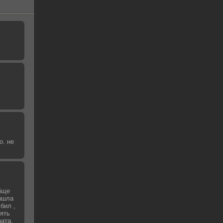
о. не
бще
вышла
бил ,
зять
рата,