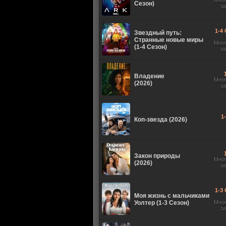
Мно
Сезон)
з
1-4 
Звездный путь:
Странные новые миры
Мно
(1-4 Сезон)
з
Владение
Мно
(2026)
з
1
Коп-звезда (2026)
Закон природы
Мно
(2026)
з
1-3 
Моя жизнь с мальчиками
Уолтер (1-3 Сезон)
Мно
з