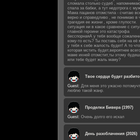
сломала столько судеб , напомнимаю
спала за бабки, а тут недотрога с му
Мама пацанов отомстила - считаю вс
верно и справедливо , не понимаю в 
трагедия ее жизни , кроме глупости.
ситуация ни в какое сравнение с сит
главной героини это катастрофа
бесспорнаяА у тебя вообще сожалени
кому-то есть? Ты поставь себя на её 
у тебя к себе жалость будет! А то что
которая мстить будет,вероятнее всег
маме ихней отомстит,ты этому будеш
или тебе будет жаль маму?
Твое сердце будет разбито 
Guest
:
Для меня это ужасно потомучт
люблю такой жанр.
Проделки Бивера (1997)
Guest
:
Очень долго его искал
День разоблачения (2026)