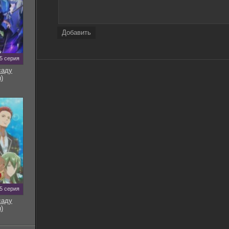
Добавить
5 серия
саду
)
5 серия
саду
)