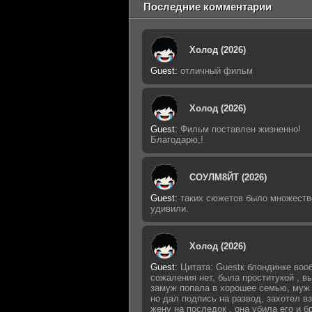
Последние комментарии
Холод (2026)
Guest
:
отличный фильм
Холод (2026)
Guest
:
Фильм поставлен жизненно!
Благодарю,!
СОУЛМ8ЙТ (2026)
Guest
:
таких сюжетов было множеств
удивили.
Холод (2026)
Guest
:
Цитата: Guestк блондинке воо
сожаления нет, была проститукой , 
замуж попала в хорошее семью, муж 
но дал подпись на развод, захотел в
жену на последок , она убила его и б