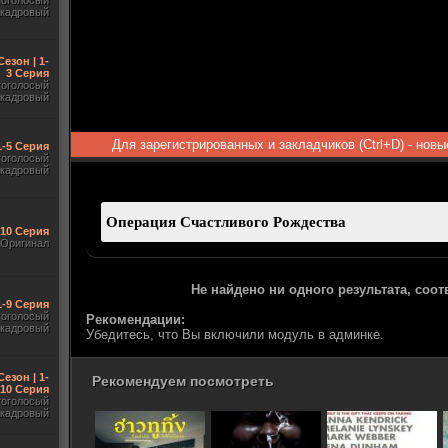
гоголосый
акадровый
Сезон | 1-
3 Серия
гоголосый
акадровый
Для зарегистрированных и закладчиков (Ctrl+D) - нов
1-5 Серия
гоголосый
акадровый
-10 Серия
Оригинал
Не найдено ни одного результата, соо
1-9 Серия
гоголосый
Рекомендации:
акадровый
Убедитесь, что Вы включили модуль в админке.
Сезон | 1-
Рекомендуем посмотреть
10 Серия
гоголосый
акадровый