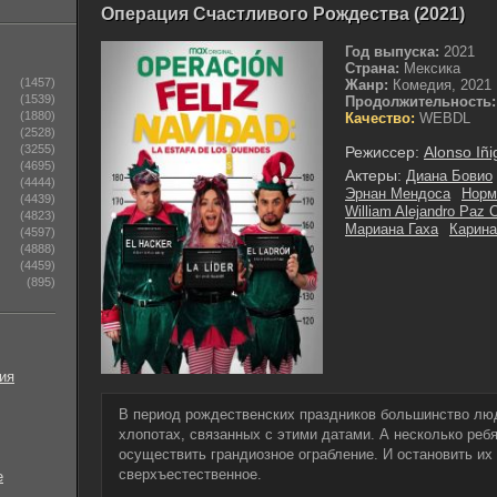
Операция Счастливого Рождества (2021)
Год выпуска:
2021
Страна:
Мексика
(1457)
Жанр:
Комедия, 2021
(1539)
Продолжительность:
(1880)
Качество:
WEBDL
(2528)
(3255)
Режиссер:
Alonso Iñ
(4695)
Актеры:
Диана Бовио
(4444)
Эрнан Мендоса
Норм
(4439)
William Alejandro Paz 
(4823)
Мариана Гаха
Карина
(4597)
(4888)
(4459)
(895)
ия
В период рождественских праздников большинство лю
хлопотах, связанных с этими датами. А несколько реб
осуществить грандиозное ограбление. И остановить их
сверхъестественное.
е