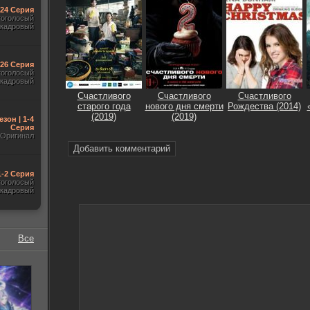
-24 Серия
гоголосый
акадровый
-26 Серия
гоголосый
акадровый
Счастливого
Счастливого
Счастливого
старого года
нового дня смерти
Рождества (2014)
(2019)
(2019)
езон | 1-4
Серия
Оригинал
Добавить комментарий
1-2 Серия
гоголосый
акадровый
Все