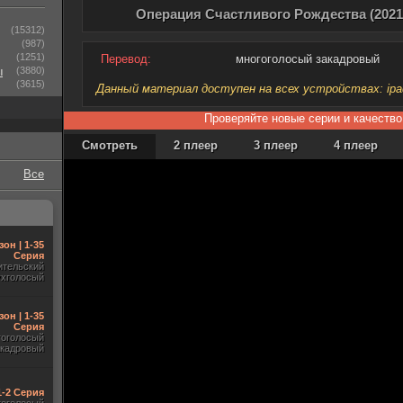
Операция Счастливого Рождества (2021
(15312)
(987)
(1251)
Перевод:
многоголосый закадровый
ы
(3880)
(3615)
Данный материал доступен на всех устройствах: ipad, 
Проверяйте новые серии и качество
Смотреть
2 плеер
3 плеер
4 плеер
Все
зон | 1-35
Серия
ительский
ухголосый
зон | 1-35
Серия
гоголосый
акадровый
 1-2 Серия