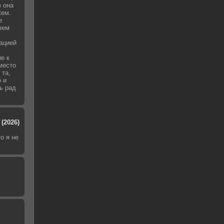
 она
жем.
е
чем
уацией
е к
место
 та,
о и
ь рад
(2026)
о я не