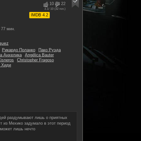
10
22
3.1
/ 10 (
32
гол.)
IMDB 4.2
77 мин.
iguez
Рикардо Поланко
Пако Руэда
а Анхелика
Angélica Bauter
Cisneros
Christopher Fragoso
 Хиди
дей раздумывают лишь о приятных
ят из Мехико задумало в этот период
 может лишь нечто