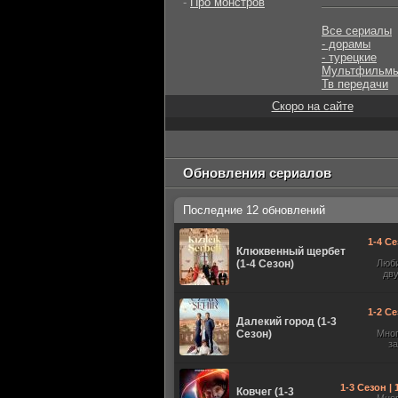
-
Про монстров
Все сериалы
- дорамы
- турецкие
Мультфильм
Тв передачи
Скоро на сайте
Обновления сериалов
Последние 12 обновлений
1-4 Се
Клюквенный щербет
(1-4 Сезон)
Люб
дв
1-2 Се
Далекий город (1-3
Сезон)
Мно
з
1-3 Сезон |
Ковчег (1-3