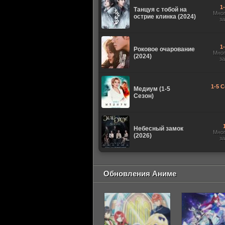
1
Танцуя с тобой на
Мно
острие клинка (2024)
з
1
Роковое очарование
Мно
(2024)
з
1-5 С
Медиум (1-5
Сезон)
Небесный замок
Мно
(2026)
з
Обновления Аниме