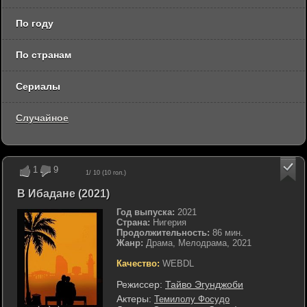
По году
По странам
Сериалы
Случайное
1
9
1
/ 10 (
10
гол.)
В Ибадане (2021)
Год выпуска:
2021
Страна:
Нигерия
Продолжительность:
86 мин.
Жанр:
Драма, Мелодрама, 2021
Качество:
WEBDL
Режиссер:
Тайво Эгунджоби
Актеры:
Темилолу Фосудо