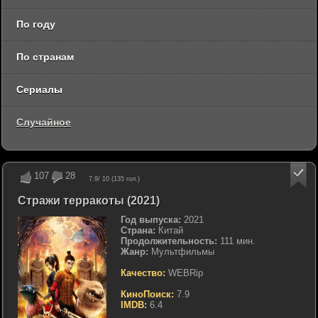
По году
По странам
Сериалы
Случайное
107
28
7.9
/ 10 (
135
гол.)
Стражи терракоты (2021)
Год выпуска:
2021
Страна:
Китай
Продолжительность:
111 мин.
Жанр:
Мультфильмы
Качество:
WEBRip
КиноПоиск:
7.9
IMDB:
6.4