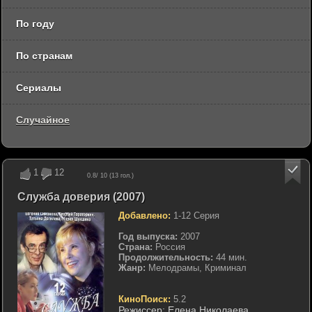
По году
По странам
Сериалы
Случайное
1
12
0.8
/ 10 (
13
гол.)
Служба доверия (2007)
Добавлено:
1-12 Серия
Год выпуска:
2007
Страна:
Россия
Продолжительность:
44 мин.
Жанр:
Мелодрамы, Криминал
КиноПоиск:
5.2
Режиссер:
Елена Николаева