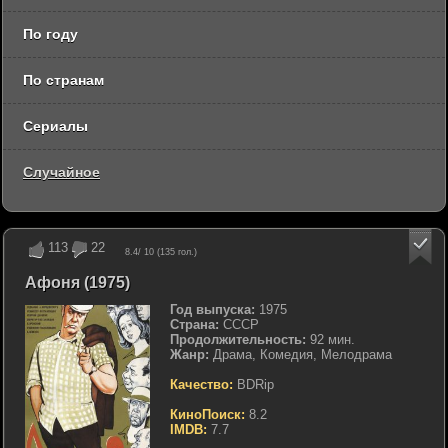
По году
По странам
Сериалы
Случайное
113
22
8.4
/ 10 (
135
гол.)
Афоня (1975)
Год выпуска:
1975
Страна:
СССР
Продолжительность:
92 мин.
Жанр:
Драма, Комедия, Мелодрама
Качество:
BDRip
КиноПоиск:
8.2
IMDB:
7.7