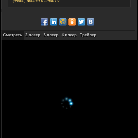
iphone, android и smartTV.
Смотреть
2 плеер
3 плеер
4 плеер
Трейлер