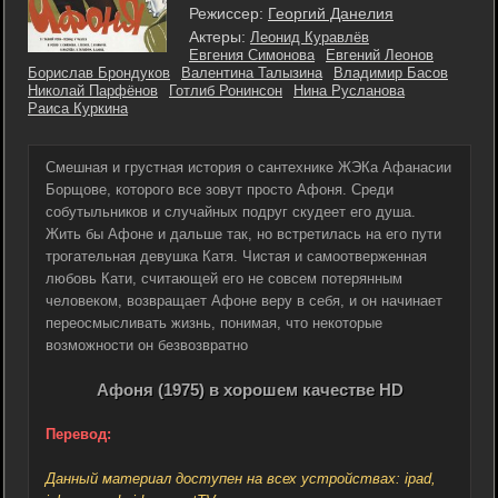
Режиссер:
Георгий Данелия
Актеры:
Леонид Куравлёв
Евгения Симонова
Евгений Леонов
Борислав Брондуков
Валентина Талызина
Владимир Басов
Николай Парфёнов
Готлиб Ронинсон
Нина Русланова
Раиса Куркина
Смешная и грустная история о сантехнике ЖЭКа Афанасии
Борщове, которого все зовут просто Афоня. Среди
собутыльников и случайных подруг скудеет его душа.
Жить бы Афоне и дальше так, но встретилась на его пути
трогательная девушка Катя. Чистая и самоотверженная
любовь Кати, считающей его не совсем потерянным
человеком, возвращает Афоне веру в себя, и он начинает
переосмысливать жизнь, понимая, что некоторые
возможности он безвозвратно
Афоня (1975) в хорошем качестве HD
Перевод:
Данный материал доступен на всех устройствах: ipad,