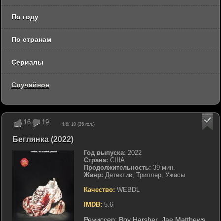
По году
По странам
Сериалы
Случайное
16
19
4.6
/ 10 (
35
гол.)
Беглянка (2022)
Год выпуска:
2022
Страна:
США
Продолжительность:
39 мин.
Жанр:
Детектив, Триллер, Ужасы
Качество:
WEBDL
IMDB:
5.6
Режиссер:
Boy Harsher
,
Jae Matthews
,