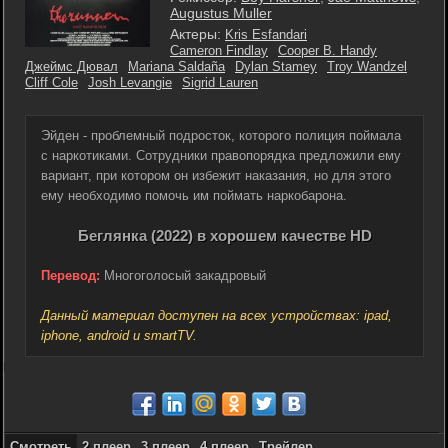
Augustus Muller
Актеры:
Kris Esfandari
Cameron Findlay
Cooper B. Handy
Джеймс Дювал
Mariana Saldaña
Dylan Stamey
Troy Wandzel
Cliff Cole
Josh Levangie
Sigrid Lauren
Эйден - проблемный подросток, которого полиция поймала
с наркотиками. Сотрудники правопорядка предложили ему
вариант, при котором он избежит наказания, но для этого
ему необходимо помочь им поймать наркобарона.
Беглянка (2022) в хорошем качестве HD
Перевод:
Многоголосый закадровый
Данный материал доступен на всех устройствах: ipad,
iphone, android и smartTV.
Смотреть
2 плеер
3 плеер
4 плеер
Трейлер