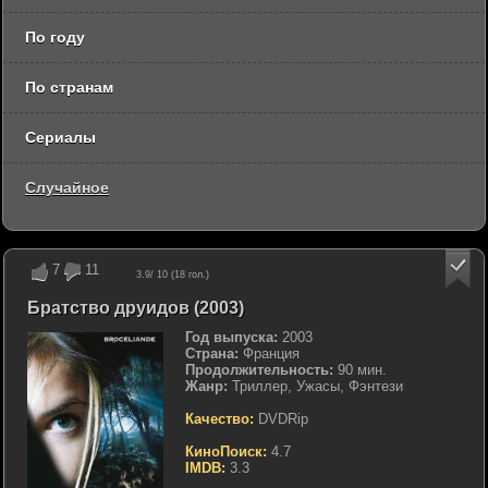
По году
По странам
Сериалы
Случайное
7
11
3.9
/ 10 (
18
гол.)
Братство друидов (2003)
Год выпуска:
2003
Страна:
Франция
Продолжительность:
90 мин.
Жанр:
Триллер, Ужасы, Фэнтези
Качество:
DVDRip
КиноПоиск:
4.7
IMDB:
3.3