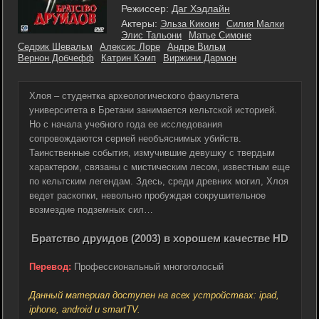
Режиссер:
Даг Хэдлайн
Актеры:
Эльза Кикоин
Силия Малки
Элис Тальони
Матье Симоне
Седрик Шевальм
Алексис Лоре
Андре Вильм
Вернон Добчефф
Катрин Кэмп
Виржини Дармон
Хлоя – студентка археологического факультета
университета в Бретани занимается кельтской историей.
Но с начала учебного года ее исследования
сопровождаются серией необъяснимых убийств.
Таинственные события, измучившие девушку с твердым
характером, связаны с мистическим лесом, известным еще
по кельтским легендам. Здесь, среди древних могил, Хлоя
ведет раскопки, невольно пробуждая сокрушительное
возмездие подземных сил…
Братство друидов (2003) в хорошем качестве HD
Перевод:
Профессиональный многоголосый
Данный материал доступен на всех устройствах: ipad,
iphone, android и smartTV.