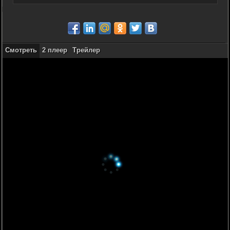
Смотреть
2 плеер
Трейлер