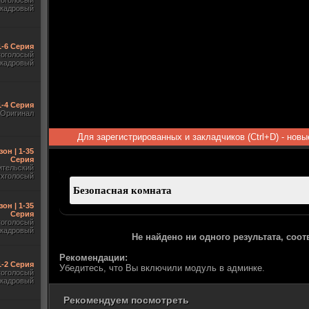
гоголосый
акадровый
1-6 Серия
гоголосый
акадровый
1-4 Серия
Оригинал
Для зарегистрированных и закладчиков (Ctrl+D) - нов
зон | 1-35
Серия
ительский
ухголосый
зон | 1-35
Серия
гоголосый
акадровый
Не найдено ни одного результата, соо
Рекомендации:
 1-2 Серия
Убедитесь, что Вы включили модуль в админке.
гоголосый
акадровый
Рекомендуем посмотреть