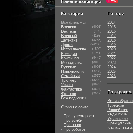
Панель навигации
Категории
По году
Все фильмы
2014
Боевики
(8061)
2015
Вестерн
(492)
2016
Военный
(1192)
2017
Детектив
(3263)
2018
Драма
(26206)
2019
Исторические
(1500)
2020
Комедия
(15711)
2021
Криминал
(5449)
2022
Мелодрама
(8015)
2023
Русские
(3062)
2024
Приключения
(3233)
2025
Семейный
(2570)
2026
Триллер
(13225)
Ужасы
(8973)
Фантастика
(3624)
По странам
Фэнтези
(2547)
Все подборки
Великобритан
Турецкие
Скоро на сайте
Российские
Индийские
-
Про супергероев
Украинские
-
Про зомби
Французские
-
Про гонки
Казахстански
-
Про роботов