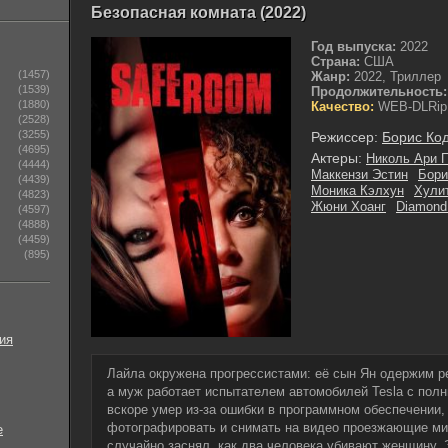
Безопасная комната (2022)
Год выпуска:
2022
Страна:
США
(1457)
Жанр:
2022, Триллер
(1539)
Продолжительность:
(1880)
Качество:
WEB-DLRip
(2528)
(3255)
Режиссер:
Борис Ко
(4695)
Актеры:
Николь Ари 
(4444)
Маккензи Эстин
Бори
(4439)
Моника Кэлхун
Хули
(4823)
Жюни Хоанг
Diamond
(4597)
(4888)
(4459)
(895)
ия
Лайла окружена прогрессистами: её сын Ян одержим ре
а муж работает испытателем автомобилей Tesla с пол
вскоре умер из-за ошибки в программном обеспечении, 
фотографировать и снимать на видео проезжающие м
е
случайно заснял, как два человека убивают женщину. 