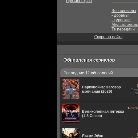
-
Про монстров
Все сериалы
- дорамы
- турецкие
Мультфильм
Тв передачи
Скоро на сайте
Обновления сериалов
Последние 12 обновлений
Нарковойна: Заговор
Мно
молчания (2026)
з
1-8 Се
Великолепная пятерка
(1-8 Сезон)
Ягами Эйко