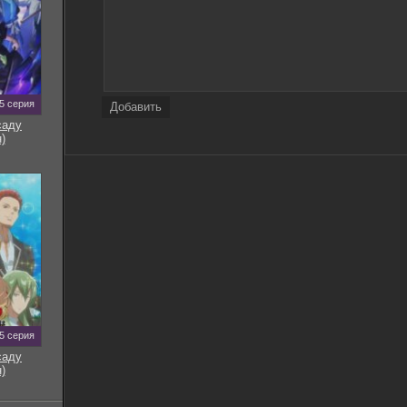
5 серия
Добавить
саду
)
5 серия
саду
)