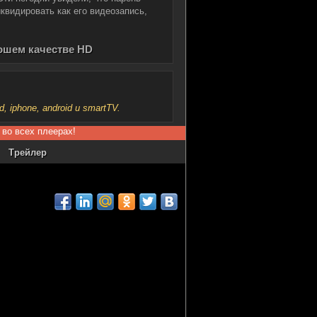
квидировать как его видеозапись,
рошем качестве HD
iphone, android и smartTV.
 во всех плеерах!
Трейлер