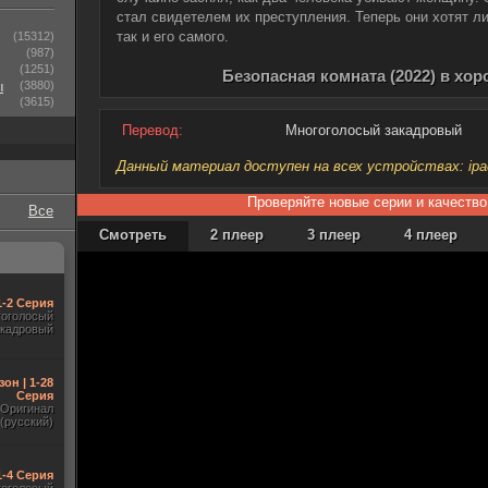
стал свидетелем их преступления. Теперь они хотят ли
так и его самого.
(15312)
(987)
(1251)
Безопасная комната (2022) в хо
ы
(3880)
(3615)
Перевод:
Многоголосый закадровый
Данный материал доступен на всех устройствах: ipad, 
Проверяйте новые серии и качество
Все
Смотреть
2 плеер
3 плеер
4 плеер
1-2 Серия
гоголосый
акадровый
зон | 1-28
Серия
Оригинал
(русский)
1-4 Серия