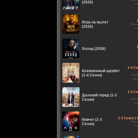
Мно
(2026)
з
Игра на вылет
Мно
(2026)
з
Холод (2026)
1-4 Се
Клюквенный щербет
(1-4 Сезон)
Люб
дв
1-2 Се
Далекий город (1-3
Сезон)
Мно
з
1-3 Сезон |
Ковчег (1-3
Мно
Сезон)
з