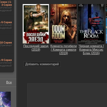
Сезон | 1-
3 Серия
гоголосый
акадровый
1-5 Серия
гоголосый
акадровый
-10 Серия
Оригинал
Последний заезд
Комната погибели
Черная комната /
(2019)
/ Комната смерти
Комната Миссис
(2019)
Блек (2016)
1-9 Серия
гоголосый
Добавить комментарий
акадровый
Все