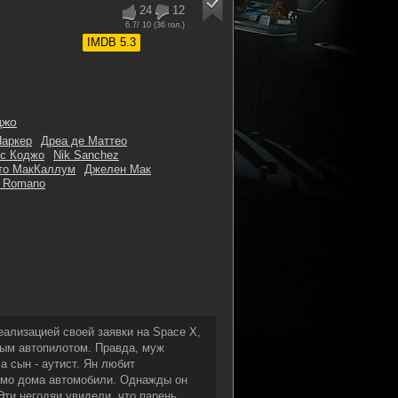
24
12
6.7
/ 10 (
36
гол.)
IMDB 5.3
джо
Паркер
Дреа де Маттео
с Коджо
Nik Sanchez
то МакКаллум
Джелен Мак
 Romano
ализацией своей заявки на Space X,
ным автопилотом. Правда, муж
а сын - аутист. Ян любит
имо дома автомобили. Однажды он
Эти негодяи увидели, что парень