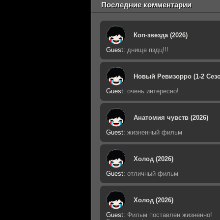
Последние комментарии
Коп-звезда (2026)
Guest
:
днище пздц!!!
Новый Ревизорро (1-2 Сезо
Guest
:
очень интересно!
Анатомия чувств (2026)
Guest
:
жизненный фильм
Холод (2026)
Guest
:
отличный фильм
Холод (2026)
Guest
:
Фильм поставлен жизненно!