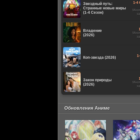
1-4 
Звездный путь:
Странные новые миры
Мно
(1-4 Сезон)
з
Владение
Мно
(2026)
з
1
Коп-звезда (2026)
Закон природы
Мно
(2026)
з
Обновления Аниме