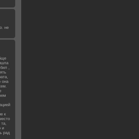
о. не
бще
вышла
бил ,
зять
рата,
 она
жем.
е
чем
уацией
е к
место
 та,
о и
ь рад