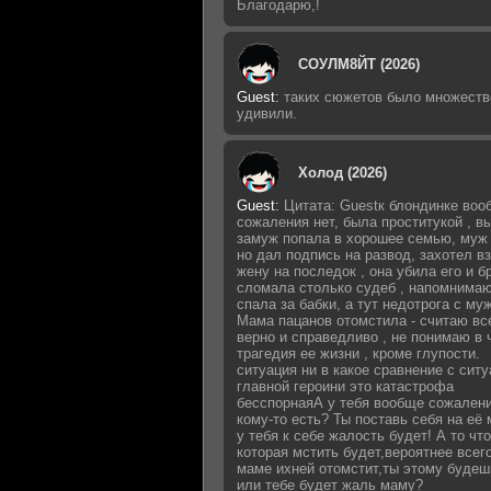
Благодарю,!
СОУЛМ8ЙТ (2026)
Guest
:
таких сюжетов было множеств
удивили.
Холод (2026)
Guest
:
Цитата: Guestк блондинке воо
сожаления нет, была проститукой , 
замуж попала в хорошее семью, муж 
но дал подпись на развод, захотел в
жену на последок , она убила его и б
сломала столько судеб , напомнимаю
спала за бабки, а тут недотрога с му
Мама пацанов отомстила - считаю вс
верно и справедливо , не понимаю в 
трагедия ее жизни , кроме глупости.
ситуация ни в какое сравнение с сит
главной героини это катастрофа
бесспорнаяА у тебя вообще сожалени
кому-то есть? Ты поставь себя на её 
у тебя к себе жалость будет! А то что
которая мстить будет,вероятнее всег
маме ихней отомстит,ты этому будеш
или тебе будет жаль маму?