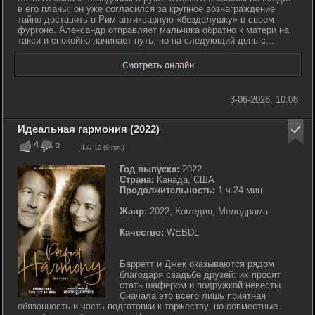
в его планы: он уже согласился за крупное вознаграждение
тайно доставить в Рим антикварную «безделушку» в своем
фургоне. Александр отправляет мальчика обратно к матери на
такси и спокойно начинает путь, но на следующий день с...
3-06-2026, 10:08
Идеальная гармония (2022)
4
5
4.4
/ 10 (
9
гол.)
Год выпуска:
2022
Страна:
Канада, США
Продолжительность:
1 ч 24 мин
Жанр:
2022, Комедия, Мелодрама
Качество:
WEBDL
Барретт и Джек оказываются рядом
благодаря свадьбе друзей: их просят
стать шафером и подружкой невесты.
Сначала это всего лишь приятная
обязанность и часть подготовки к торжеству, но совместные