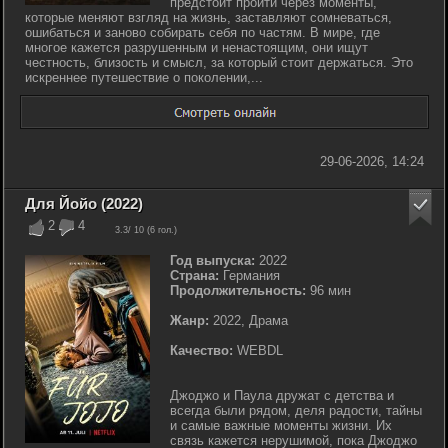
предстоит пройти через моменты,
которые меняют взгляд на жизнь, заставляют сомневаться,
ошибаться и заново собирать себя по частям. В мире, где
многое кажется разрушенным и ненастоящим, они ищут
честность, близость и смысл, за который стоит держаться. Это
искреннее путешествие о поколении,...
29-06-2026, 14:24
Для Йойо (2022)
2
4
3.3
/ 10 (
6
гол.)
Год выпуска:
2022
Страна:
Германия
Продолжительность:
96 мин
Жанр:
2022, Драма
Качество:
WEBDL
Джоджо и Паула дружат с детства и
всегда были рядом, деля радости, тайны
и самые важные моменты жизни. Их
связь кажется нерушимой, пока Джоджо