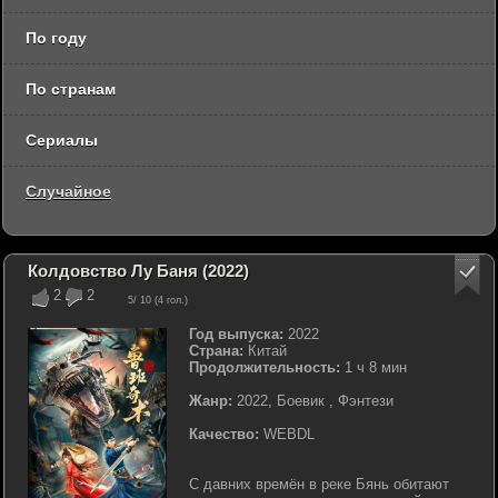
По году
По странам
Сериалы
Случайное
Колдовство Лу Баня (2022)
2
2
5
/ 10 (
4
гол.)
Год выпуска:
2022
Страна:
Китай
Продолжительность:
1 ч 8 мин
Жанр:
2022, Боевик , Фэнтези
Качество:
WEBDL
С давних времён в реке Бянь обитают