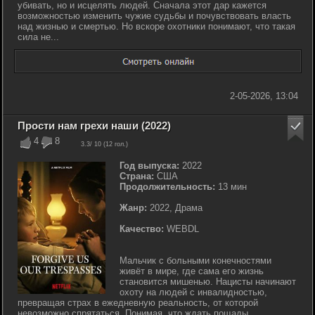
убивать, но и исцелять людей. Сначала этот дар кажется
возможностью изменить чужие судьбы и почувствовать власть
над жизнью и смертью. Но вскоре охотники понимают, что такая
сила не...
2-05-2026, 13:04
Прости нам грехи наши (2022)
4
8
3.3
/ 10 (
12
гол.)
Год выпуска:
2022
Страна:
США
Продолжительность:
13 мин
Жанр:
2022, Драма
Качество:
WEBDL
Мальчик с больными конечностями
живёт в мире, где сама его жизнь
становится мишенью. Нацисты начинают
охоту на людей с инвалидностью,
превращая страх в ежедневную реальность, от которой
невозможно спрятаться. Понимая, что ждать пощады