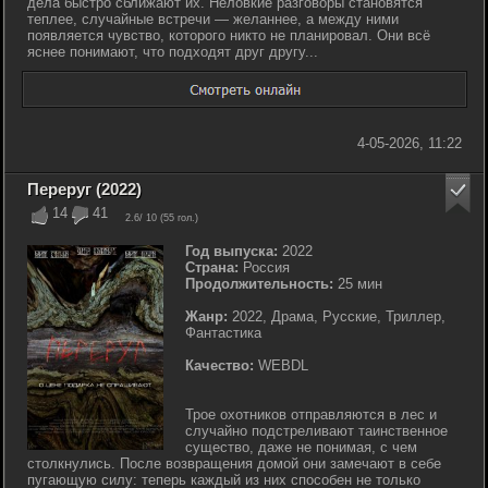
дела быстро сближают их. Неловкие разговоры становятся
теплее, случайные встречи — желаннее, а между ними
появляется чувство, которого никто не планировал. Они всё
яснее понимают, что подходят друг другу...
4-05-2026, 11:22
Переруг (2022)
14
41
2.6
/ 10 (
55
гол.)
Год выпуска:
2022
Страна:
Россия
Продолжительность:
25 мин
Жанр:
2022, Драма, Русские, Триллер,
Фантастика
Качество:
WEBDL
Трое охотников отправляются в лес и
случайно подстреливают таинственное
существо, даже не понимая, с чем
столкнулись. После возвращения домой они замечают в себе
пугающую силу: теперь каждый из них способен не только