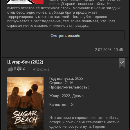
всё ещё хранит опасные тайны. Но
вместо ответов её встречают страх, молчание и новые загадки:
отец бесследно исчез, а убийца брата продолжает
терроризировать местных жителей. Чем глубже героиня
погружается в расследование, тем яснее понимает, что брат
скрывал нечто важное, и именно эта правда...
2-07-2026, 19:45
Шугар-бич (2022)
0
2
0
/ 10 (
2
гол.)
Год выпуска:
2022
Страна:
США
Продолжительность:
Жанр:
2022, Драма
Качество:
TS
Это история о взрослении, где любовь,
потери и поиск себя становятся частью
одного непростого пути. Героям