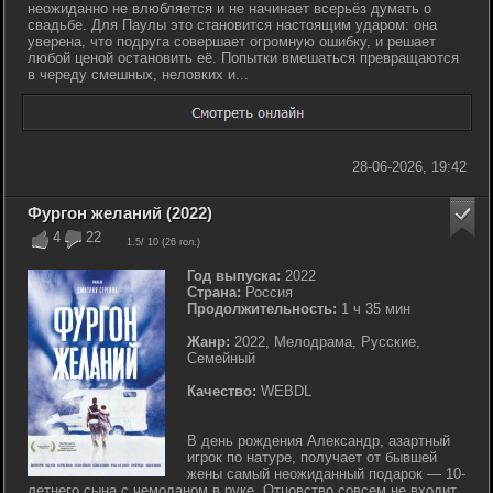
неожиданно не влюбляется и не начинает всерьёз думать о
свадьбе. Для Паулы это становится настоящим ударом: она
уверена, что подруга совершает огромную ошибку, и решает
любой ценой остановить её. Попытки вмешаться превращаются
в череду смешных, неловких и...
28-06-2026, 19:42
Фургон желаний (2022)
4
22
1.5
/ 10 (
26
гол.)
Год выпуска:
2022
Страна:
Россия
Продолжительность:
1 ч 35 мин
Жанр:
2022, Мелодрама, Русские,
Семейный
Качество:
WEBDL
В день рождения Александр, азартный
игрок по натуре, получает от бывшей
жены самый неожиданный подарок — 10-
летнего сына с чемоданом в руке. Отцовство совсем не входит