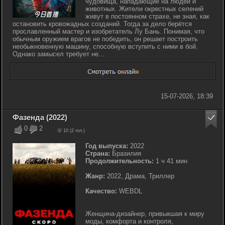
чудовища, нападающие на людей и
животных. Жители окрестных селений
живут в постоянном страхе, не зная, как
остановить кровожадных созданий. Тогда за дело берётся
прославленный мастер и изобретатель Лу Бань. Понимая, что
обычным оружием врагов не победить, он решает построить
необыкновенную машину, способную вступить с ними в бой.
Однако замысел требует не...
15-07-2026, 18:39
Фазенда (2022)
0
2
0
/ 10 (
2
гол.)
Год выпуска:
2022
Страна:
Бразилия
Продолжительность:
1 ч 41 мин
Жанр:
2022, Драма, Триллер
Качество:
WEBDL
Женщина-дизайнер, привыкшая к миру
моды, комфорта и контроля,