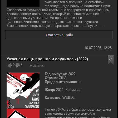
оказывается в ловушке на семейной
фазенде, когда рабочие поднимают бунт.
Спасаясь от разъярённой толпы, она запирается в собственном
бронированном автомобиле, который становится для неё
единственным убежищем. Но прочные стены и
пуленепробиваемое стекло не дают настоящего чувства
безопасности, ведь снаружи нарастает ярость, а внутри —...
10-07-2026, 12:28
Ужасная вещь прошла и случилась (2022)
0
3
0
/ 10 (
3
гол.)
Год выпуска:
2022
Страна:
США
Продолжительность:
Жанр:
2022, Криминал
Качество:
WEBDL
После убийства брата молодая женщина
вынуждена вернуться домой, в
маленький горный городок, где прошлое