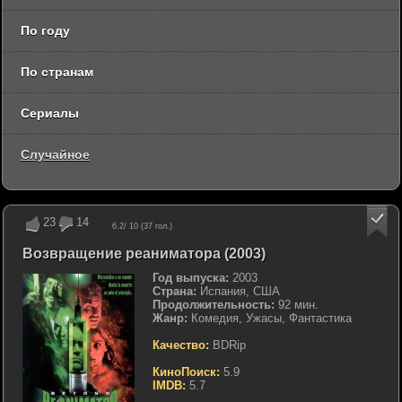
По году
По странам
Сериалы
Случайное
23
14
6.2
/ 10 (
37
гол.)
Возвращение реаниматора (2003)
Год выпуска:
2003
Страна:
Испания, США
Продолжительность:
92 мин.
Жанр:
Комедия, Ужасы, Фантастика
Качество:
BDRip
КиноПоиск:
5.9
IMDB:
5.7