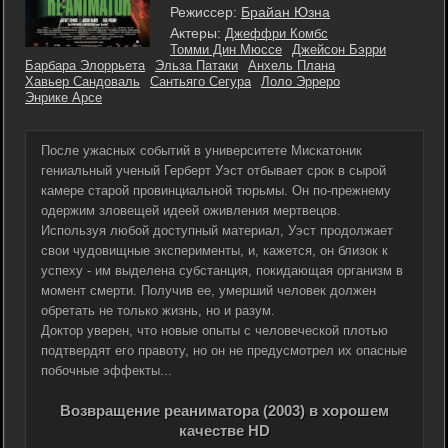
Режиссер:
Брайан Юзна
Актеры:
Джеффри Комбс
Томми Дин Мюссе
Джейсон Бэрри
Барбара Элоррьета
Эльза Патаки
Анхель Плана
Хавьер Сандоваль
Сантьяго Сегура
Лоло Эрреро
Энрике Арсе
После ужасных событий в университете Мискатоник
гениальный ученый Герберт Уэст отбывает срок в сырой
камере старой провинциальной тюрьмы. Он по-прежнему
одержим зловещей идеей оживления мертвецов.
Используя любой доступный материал, Уэст продолжает
свои чудовищные эксперименты, и, кажется, он близок к
успеху - им выделена субстанция, покидающая организм в
момент смерти. Получив ее, умерший человек должен
обретать не только жизнь, но и разум.
Доктор уверен, что новые опыты с человеческой плотью
подтвердят его правоту, но он не предусмотрел их опасные
побочные эффекты...
Возвращение реаниматора (2003) в хорошем
качестве HD