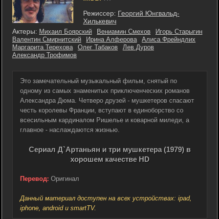
Режиссер:
Георгий Юнгвальд-
Хилькевич
Актеры:
Михаил Боярский
Вениамин Смехов
Игорь Старыгин
Валентин Смирнитский
Ирина Алферова
Алиса Фрейндлих
Маргарита Терехова
Олег Табаков
Лев Дуров
Александр Трофимов
Это замечательный музыкальный фильм, снятый по
одному из самых знаменитых приключенческих романов
Александра Дюма. Четверо друзей - мушкетеров спасают
честь королевы Франции, вступают в единоборство со
всесильным кардиналом Ришелье и коварной миледи, а
главное - наслаждаются жизнью.
Сериал Д`Артаньян и три мушкетера (1979) в
хорошем качестве HD
Перевод:
Оригинал
Данный материал доступен на всех устройствах: ipad,
iphone, android и smartTV.