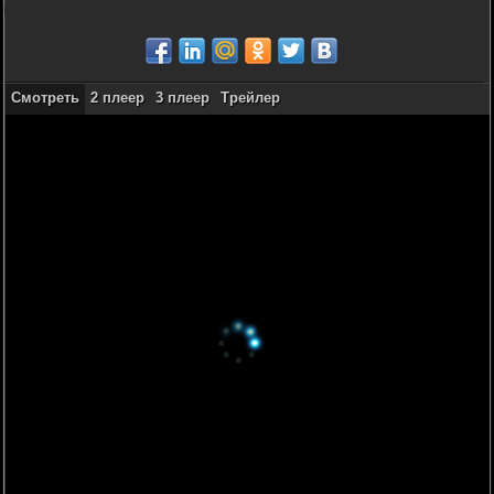
Смотреть
2 плеер
3 плеер
Трейлер