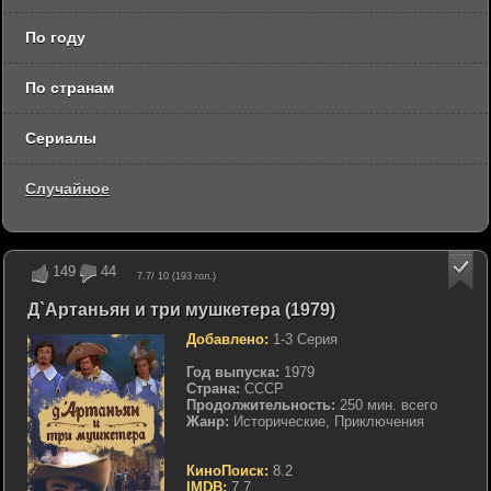
По году
По странам
Сериалы
Случайное
149
44
7.7
/ 10 (
193
гол.)
Д`Артаньян и три мушкетера (1979)
Добавлено:
1-3 Серия
Год выпуска:
1979
Страна:
СССР
Продолжительность:
250 мин. всего
Жанр:
Исторические, Приключения
КиноПоиск:
8.2
IMDB:
7.7