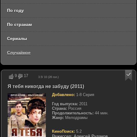
По году
По странам
Сериалы
Случайное
9
17
3.5
/ 10 (
26
гол.)
Я тебя никогда не забуду (2011)
Добавлено:
1-8 Серия
Год выпуска:
2011
Страна:
Россия
Продолжительность:
44 мин.
Жанр:
Мелодрамы
КиноПоиск:
5.2
Режиссер:
Алексей Рудаков