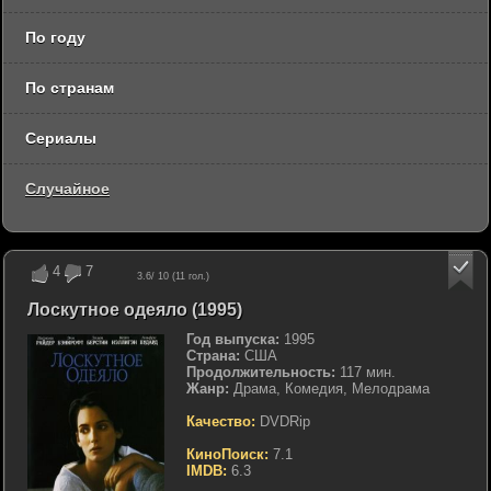
По году
По странам
Сериалы
Случайное
4
7
3.6
/ 10 (
11
гол.)
Лоскутное одеяло (1995)
Год выпуска:
1995
Страна:
США
Продолжительность:
117 мин.
Жанр:
Драма, Комедия, Мелодрама
Качество:
DVDRip
КиноПоиск:
7.1
IMDB:
6.3