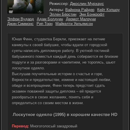
Режиссер:
Джослин Мурхаус
Актеры:
Вайнона Райдер
Кейт Кэпшоу
Эллен Бёрстин
Энн Бэнкрофт
Элфри Вудард
Адам Болдуин
Дермот Малруни
Джин Симмонс
Рип Торн
Майкелти Уильямсон
Юная Финн, студентка Беркли, приезжает на летние
каникулы к своей бабушке, чтобы вдали от городской
суеты написать дипломную работу. В уютной гостиной
бабушкиного поместья каждый день собираются ее близкие
подруги и за разговорами и чаепитием, не торопясь, шьют
лоскутное одеяло.
Выслушав поучительные истории о счастье и горе,
Верности и предательстве, измене и настоящей любви,
обиде и всепрощении, Финн теперь предстоит сдать
экзамен поважней защиты диплома – ей придется
разобраться в своих желаниях, понять себя и
определиться со своим местом в жизни.
Лоскутное одеяло (1995) в хорошем качестве HD
Перевод:
Многоголосый закадровый