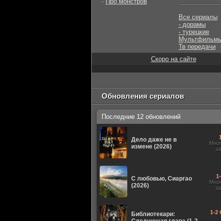
-
Про монстров
Все сериалы
- дорамы
- турецкие
Мультфильм
Тв передачи
Скоро на сайте
Обновления сериалов
Последние 12 обновлений
Дело даже не в
Мно
измене (2026)
з
1
С любовью, Сиаргао
Мно
(2026)
з
1-2 
Библиотекари: