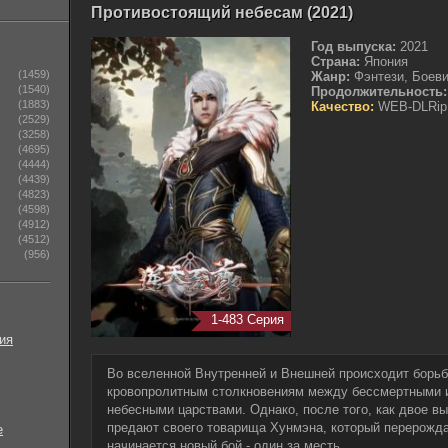
Противостоящий небесам (2021)
Год выпуска:
2021
Страна:
Япония
(1459)
Жанр:
Фэнтези, Боеви
(1540)
Продолжительность:
(1883)
Качество:
WEB-DLRip
(2529)
(3258)
(4695)
(4444)
(4439)
(4823)
(4598)
(4912)
(4512)
(956)
1-483 Серия
ия
Во вселенной Внутренней и Внешней происходит борьба
кровопролитным столкновениям между бессмертными 
небесными царствами. Однако, после того, как двое 
предают своего товарища Хунмэна, который перерожд
е
начинается новый бой - один за месть.