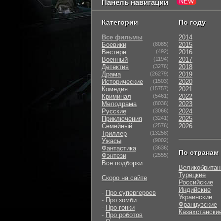
Панель навигации
Категории
По году
Все фильмы
2014
Боевики
(8085)
2015
Вестерн
(492)
2016
Военный
(1194)
2017
Детектив
(3276)
2018
Драма
(26279)
2019
Исторические
(1503)
2020
Комедия
(15757)
2021
Криминал
(5461)
2022
Мелодрама
(8036)
2023
Русские
(3066)
2024
Приключения
(3241)
2025
Семейный
(2576)
2026
Триллер
(13258)
Ужасы
(9002)
Фантастика
(3636)
По странам
Фэнтези
(2555)
Все подборки
Великобритан
Турецкие
Скоро на сайте
Российские
Индийские
-
Про супергероев
Украинские
-
Про зомби
Французские
-
Про гонки
Казахстански
-
Про роботов