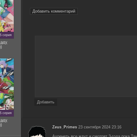
Добавить комментарий
5 серия
саду
)
Добавить
5 серия
саду
)
Zeus_Primes
23 сентября 2024 23:16
Ахренеть все ждут и смотрят 3-года пока Та