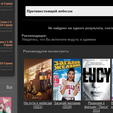
1-6 Серия
гоголосый
акадровый
Сезон | 1-
14 Серия
Не найдено ни одного результата, соо
гоголосый
акадровый
Рекомендации:
Убедитесь, что Вы включили модуль в админке.
зон | 1-35
Серия
гоголосый
Рекомендуем посмотреть
акадровый
-33 Серия
гоголосый
акадровый
Все
На пути к небесам
Загадай желание
Рецензия к
(2021)
(2018)
фильму "Люси"
к
2014