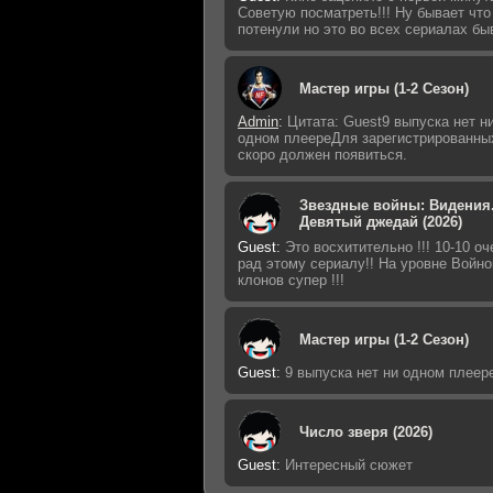
Советую посматреть!!! Ну бывает что
потенули но это во всех сериалах бы
Мастер игры (1-2 Сезон)
Admin
:
Цитата: Guest9 выпуска нет н
одном плеереДля зарегистрированны
скоро должен появиться.
Звездные войны: Видения
Девятый джедай (2026)
Guest
:
Это восхитительно !!! 10-10 оч
рад этому сериалу!! На уровне Войно
клонов супер !!!
Мастер игры (1-2 Сезон)
Guest
:
9 выпуска нет ни одном плеер
Число зверя (2026)
Guest
:
Интересный сюжет