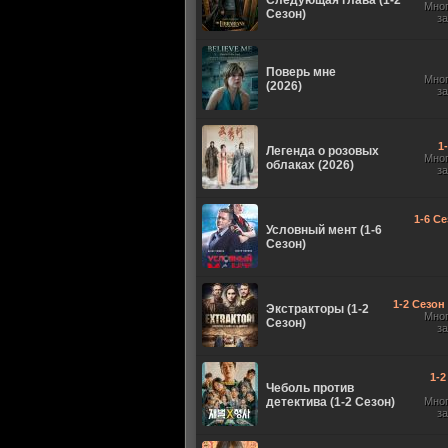
Следующая глава (1-2
Мно
Сезон)
з
Поверь мне
Мно
(2026)
з
1
Легенда о розовых
Мно
облаках (2026)
з
1-6 Се
Условный мент (1-6
Сезон)
1-2 Сезон 
Экстракторы (1-2
Мно
Сезон)
з
1-2
Чеболь против
детектива (1-2 Сезон)
Мно
з