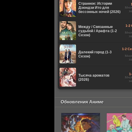
Странное: Истории
Дзюндзи Ито для
Мно
з
бессонных ночей (2026)
1-2 
Между / Связанные
судьбой / Арафта (1-2
Мно
Сезон)
з
1-2 Се
Далекий город (1-3
Сезон)
Мно
з
1
Тысяча ароматов
Мно
(2026)
з
Обновления Аниме