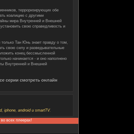
менников, терроризирующих обе
дать коалицию с другими
айны мира Внутренней и Внешней
установить свою справедливость и
 только Тан Юнь знает правду о том,
вать свою силу и разведывательные
оложить конец бессмысленной
олько начинается - и оно наполнено
ты Внутренней и Внешней
се серии смотреть онлайн
iphone, android и smartTV.
 во всех плеерах!