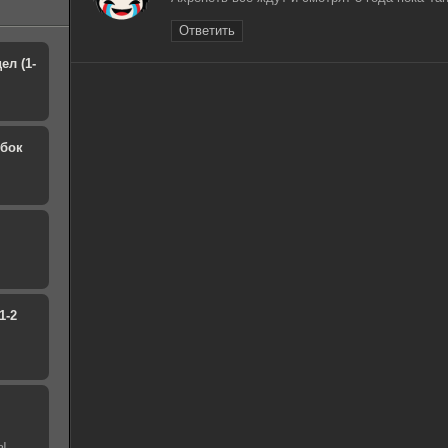
Ответить
ел (1-
обок
1-2
ы.