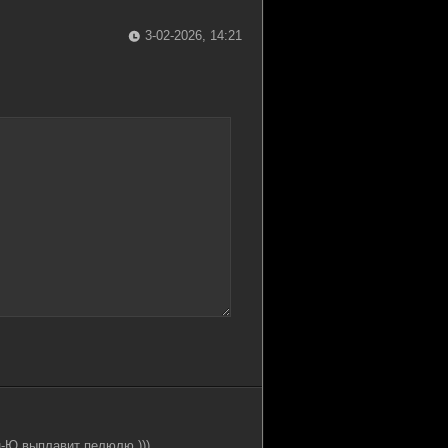
3-02-2026, 14:21
н-Ю выплавит пелюлю )))