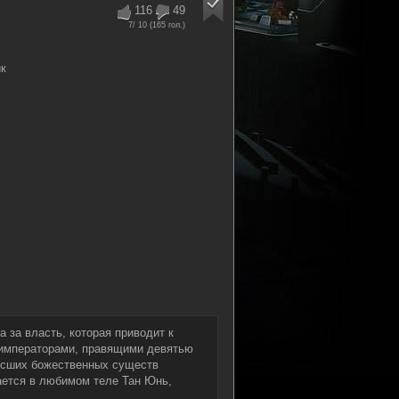
116
49
7
/ 10 (
165
гол.)
к
 за власть, которая приводит к
императорами, правящими девятью
высших божественных существ
ается в любимом теле Тан Юнь,