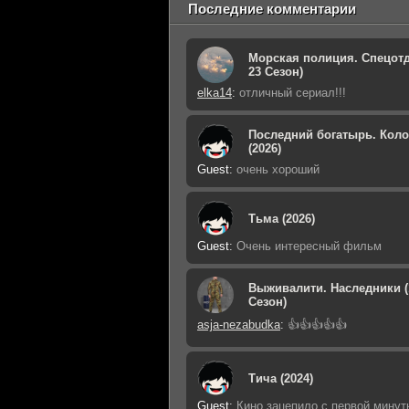
Последние комментарии
Морская полиция. Спецотд
23 Сезон)
elka14
:
отличный сериал!!!
Последний богатырь. Кол
(2026)
Guest
:
очень хороший
Тьма (2026)
Guest
:
Очень интересный фильм
Выживалити. Наследники (
Сезон)
asja-nezabudka
:
👍👍👍👍👍
Тича (2024)
Guest
:
Кино зацепило с первой минут