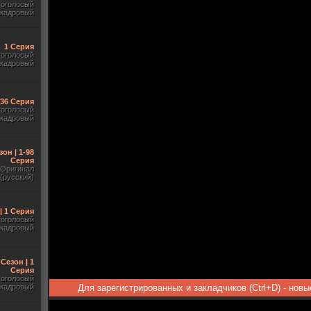
гоголосый
акадровый
1 Серия
гоголосый
акадровый
-36 Серия
гоголосый
акадровый
зон | 1-98
Серия
Оригинал
(русский)
| 1 Серия
гоголосый
акадровый
 Сезон | 1
Серия
гоголосый
акадровый
Для зарегистрированных и закладчиков (Ctrl+D) - нов