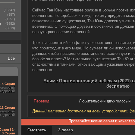
Сейчас Тан Юнь настоящее оружие в борьбе против из
(15347)
(987)
вселенные. Но вдобавок к тому, что ему придется соз
(1251)
божественными существами, Тан Юнь должен узнать т
ы
(3882)
вселенных. С помощью друзей и союзников он должен 
(3619)
вернуть равновесие вселенной.
Трех тысячелетний конфликт ускоряет свое развитие, и
что происходит в его мире. Но сумеет ли он использо
данные, чтобы правильно восстановить вселенную и п
Все
борьбе за власть? Мстительное путешествие Тан Юня т
опасностями и тайнами, открывающими ужасные секре
вселенных.
Аниме Противостоящий небесам (2021) в
1-4 Серия
бесплатно
гоголосый
акадровый
Перевод:
Любительский двухголосый
-13 Серия
Данный материал доступен на всех устройствах: ipad, 
гоголосый
акадровый
Проверяйте новые серии и качество
Сезон | 1-
Смотреть
2 плеер
3 Серия