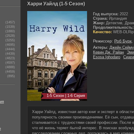
Харри Уайлд (1-5 Сезон)
Год выпуска:
2022
Страна:
Ирландия
(1457)
Жанр:
Детектив, Драм
(1539)
Продолжительность:
(1880)
Качество:
WEB-DLRip
(2528)
(3255)
Режиссер:
Роб Бурк
,
(4695)
Актеры:
Джейн Сейму
(4444)
Кевин Дж. Райан
Эми
(4439)
Esosa Ighodaro
Сиара
(4823)
(4597)
(4888)
(4459)
(895)
1-5 Сезон | 1-6 Серия
ия
Харри Уайлд, известная автор книг и эксперт в област
популярность своими произведениями. Её сын, отдавши
сталкивается с трудностями своей профессии. После в
что её жизнь теряет былой интерес. В поисках возбужд
е
расследовании сложных дел, погружаясь в мир кримин