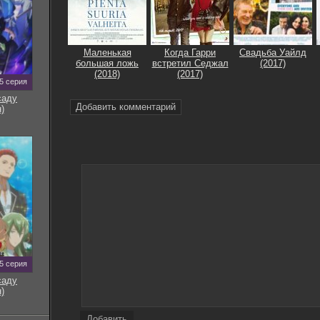
Маленькая
Когда Гарри
Свадьба Уайлд
большая ложь
встретил Седжал
(2017)
(2018)
(2017)
5 серия
саду
Добавить комментарий
)
5 серия
саду
)
Добавить