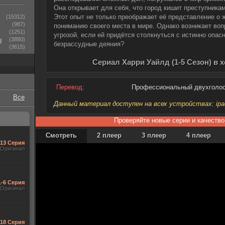
Она открывает для себя, что город кишит преступник
Этот опыт не только преображает её представление о ж
(15312)
(987)
пониманию своего места в мире. Однако возникает воп
(1251)
угрозой, если ей придётся столкнуться с истинно опа
ы
(3880)
безрассудные деяния?
(3615)
Сериал Харри Уайлд (1-5 Сезон) в 
Перевод:
Профессиональный двухголо
Все
Данный материал доступен на всех устройствах: ipad, 
Проверяйте новые серии и качество
Смотреть
2 плеер
3 плеер
4 плеер
-13 Серия
Оригинал
1-6 Серия
Оригинал
-18 Серия