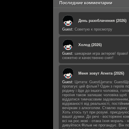
Последние комментарии
День разоблачения (2026)
Guest
:
Советую к просмотру
Холод (2026)
Guest
:
шикарная игра актеров! браво!
сюжетно и качественно снят!
Меня зовут Агнета (2026)
Guest
:
Цитата: GuestЦитата: GuestЩ
пропагує цей фільм? Один з героїв п
родину і йде до іншого чоловіка, голо
героїня також залишає чоловіка щоб
віддатися тимчасовим задоволенням,
відірваності від реальності, постійним
вечіркам з алкоголем. Ставлю оцінку 
Хоть хтось тут при розумі. приєдную
вашої думки. До речі - восторжені ко
всі на рос.мові - отака їхня мораль - 
дивуйтеся.Фільм не прогандує. Він п