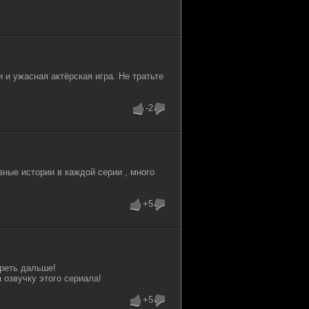
 и ужасная актёрская игра. Не тратьте
-2
ные истории в каждой серии , много
+5
реть дальше!
а озвучку этого сериала!
+5