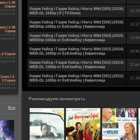
зон | 1-35
Серия
Харри Уайлд / Гарри Уайлд / Harry Wild [S05] (2026)
ительский
13.78
WEB-DL 1080p | P | TVShows
ухголосый
Харри Уайлд / Гарри Уайлд / Harry Wild [S06] (2026)
10.17
WEBRip 1080p от ExKinoRay | Кириллица
зон | 1-35
Серия
гоголосый
Харри Уайлд / Гарри Уайлд / Harry Wild [S04] (2025)
13.99
акадровый
WEBRip 1080p от ExKinoRay | Кириллица
Харри Уайлд / Гарри Уайлд / Harry Wild [S03] (2024)
16.91
WEB-DL 1080p от ExKinoRay | Кириллица
 1-2 Серия
гоголосый
акадровый
Харри Уайлд / Гарри Уайлд / Harry Wild [S02] (2023)
11.64
WEB-DL 1080p от ExKinoRay | Кириллица
Харри Уайлд / Гарри Уайлд / Harry Wild [S01] (2022)
Сезон | 1-
17.19
WEB-DL 1080p от ExKinoRay | Кириллица
3 Серия
гоголосый
акадровый
Харри Уайлд / Harry Wild [S01] (2022) WEBRip |
4.68
ViruseProject
Рекомендуем посмотреть
Все