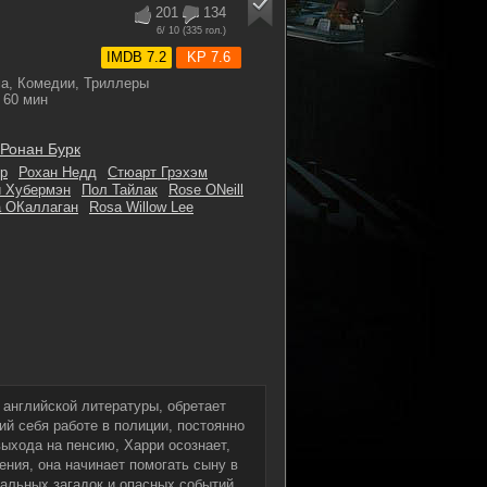
201
134
6
/ 10 (
335
гол.)
IMDB 7.2
KP 7.6
а, Комедии, Триллеры
60 мин
Ронан Бурк
р
Рохан Недд
Стюарт Грэхэм
 Хубермэн
Пол Тайлак
Rose ONeill
 ОКаллаган
Rosa Willow Lee
и английской литературы, обретает
й себя работе в полиции, постоянно
ыхода на пенсию, Харри осознает,
ения, она начинает помогать сыну в
альных загадок и опасных событий.