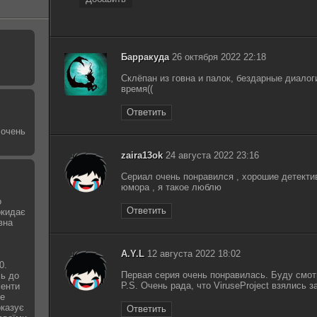
Барракуда
26 октября 2022 22:18
Склёпан из говна и палок, бездарные диалоги
время((
Ответить
 очень
zaira13ok
24 августа 2022 23:16
Сериал очень понравился , хорошие детектив
юмора , я такое люблю
о
Ответить
окидає
вна
A.Y.L
12 августа 2022 18:02
0.
Первая серия очень понравилась. Буду смот
сь до
P.S. Очень рада, что ViruseProject взялись з
менти
не
оказує
Ответить