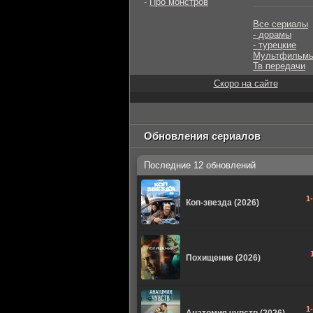
-
Про монстров
Все сериалы
- дорамы
- турецкие
Мультфильм
Тв передачи
Скоро на сайте
Обновления сериалов
Последние 12 обновлений
1
Коп-звезда (2026)
Похищение (2026)
1