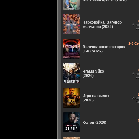
Анатомия чувств (2026)
Нарковойна: Заговор
Мно
молчания (2026)
з
1-8 Се
Великолепная пятерка
(1-8 Сезон)
Ягами Эйко
Мно
(2026)
з
Игра на вылет
Мно
(2026)
з
Холод (2026)