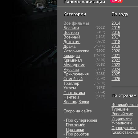
Панель навигации
Категории
По году
Все фильмы
2014
Боевики
(8061)
2015
Вестерн
(492)
2016
Военный
(1192)
2017
Детектив
(3263)
2018
Драма
(26206)
2019
Исторические
(1500)
2020
Комедия
(15711)
2021
Криминал
(5449)
2022
Мелодрама
(8015)
2023
Русские
(3062)
2024
Приключения
(3233)
2025
Семейный
(2570)
2026
Триллер
(13225)
Ужасы
(8973)
Фантастика
(3624)
По странам
Фэнтези
(2547)
Все подборки
Великобритан
Турецкие
Скоро на сайте
Российские
Индийские
-
Про супергероев
Украинские
-
Про зомби
Французские
-
Про гонки
Казахстански
-
Про роботов