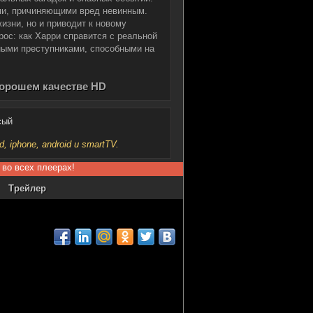
ами, причиняющими вред невинным.
изни, но и приводит к новому
рос: как Харри справится с реальной
сными преступниками, способными на
хорошем качестве HD
сый
iphone, android и smartTV.
 во всех плеерах!
Трейлер