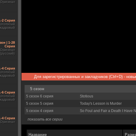
Оригинал
1-2 Серия
гоголосый
акадровый
зон | 1-28
Серия
Оригинал
(русский)
1-4 Серия
гоголосый
акадровый
Для зарегистрированных и закладчиков (Ctrl+D) - нов
5 сезон
1-6 Серия
гоголосый
5 сезон 6 серия
Stotious
акадровый
5 сезон 5 серия
Today's Lesson is Murder
5 сезон 4 серия
So Foul and Fair a Death I Have 
1-4 Серия
показать все серии
Оригинал
Название
Разм