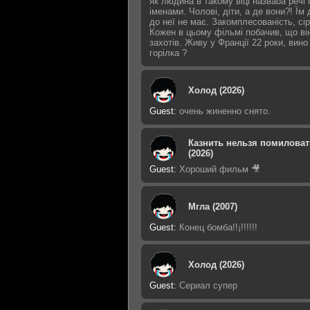
як людина в такому віці назваоа речі
іменами. Чолові, діти, а де вони?! Їм 
до неї не має. Закомплесованість, сір
Кожен в цьому фільмі побачив, що ві
захотів. Живу у Франції 22 роки, вино
горілка ?
Холод (2026)
Guest
:
очень жиненно снято.
Казнить нельзя помиловат
(2026)
Guest
:
Хороший фильм 🎥
Мгла (2007)
Guest
:
Конец бомба!!¡!!!!!!
Холод (2026)
Guest
:
Сериал супер