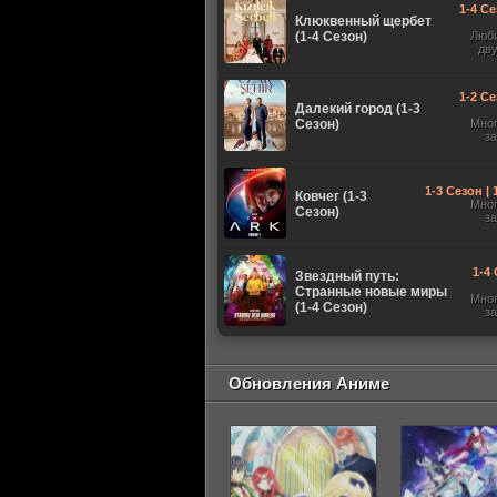
1-4 Се
Клюквенный щербет
(1-4 Сезон)
Люб
дв
1-2 Се
Далекий город (1-3
Сезон)
Мно
з
1-3 Сезон |
Ковчег (1-3
Мно
Сезон)
з
1-4 
Звездный путь:
Странные новые миры
Мно
(1-4 Сезон)
з
Обновления Аниме