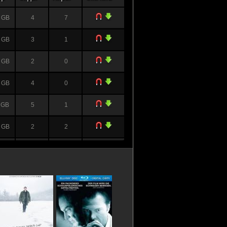
 GB
4
7
 GB
3
1
 GB
2
0
 GB
4
0
 GB
5
1
 GB
2
2
 GB
2
1