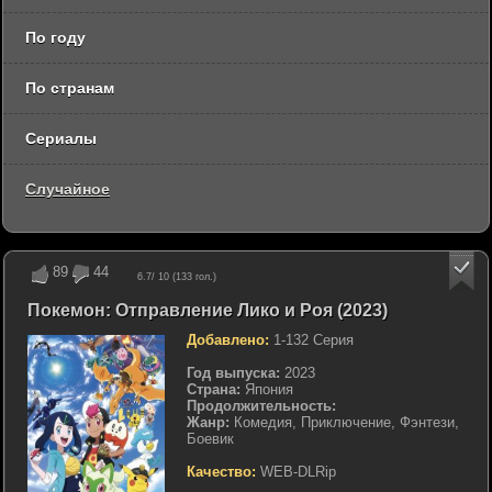
По году
По странам
Сериалы
Случайное
89
44
6.7
/ 10 (
133
гол.)
Покемон: Отправление Лико и Роя (2023)
Добавлено:
1-132 Серия
Год выпуска:
2023
Страна:
Япония
Продолжительность:
Жанр:
Комедия, Приключение, Фэнтези,
Боевик
Качество:
WEB-DLRip